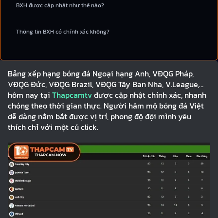
BXH được cập nhật như thế nào?
Thông tin BXH có chính xác không?
Bảng xếp hạng bóng đá Ngoại hạng Anh, VĐQG Pháp,
VĐQG Đức, VĐQG Brazil, VĐQG Tây Ban Nha, V.League,…
hôm nay tại
Thapcamtv
được cập nhật chính xác, nhanh
chóng theo thời gian thực. Người hâm mộ bóng đá Việt
dễ dàng nắm bắt được vị trí, phong độ đội mình yêu
thích chỉ với một cú click.