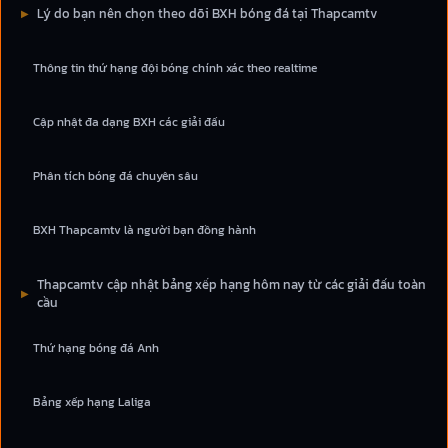
Lý do bạn nên chọn theo dõi BXH bóng đá tại Thapcamtv
Thông tin thứ hạng đội bóng chính xác theo realtime
Cập nhật đa dạng BXH các giải đấu
Phân tích bóng đá chuyên sâu
BXH Thapcamtv là người bạn đồng hành
Thapcamtv cập nhật bảng xếp hạng hôm nay từ các giải đấu toàn
cầu
Thứ hạng bóng đá Anh
Bảng xếp hạng Laliga