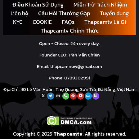
Điều Khoản Sử Dụng
Miễn Trừ Trách Nhiệm
Liên hệ
Câu Hỏi Thường Gặp
Tuyển dụng
Xem bảng xếp hạng tại Thapcamtv, bạn sẽ dễ dàng theo
KYC
COOKIE
FAQs
Thapcamtv Là Gì
dõi, nhanh chóng đánh giá được phong độ lên xuống của
đội bóng mình quan tâm trong suốt mùa giải. Dữ liệu
Thapcamtv Chính Thức
quan trọng luôn được website cập nhật liên tục, kết hợp
với phân tích cụ thể để mang đến cho người dùng cái
Open - Closed: 24h every day.
nhìn toàn diện nhất về thành tích các giải bóng đá
Founder CEO: Trần Văn Chiến
chuyên nghiệp.
Email:
thapcamnow@gmail.com
Thapcamtv cập nhật bảng xếp hạng hôm
nay từ các giải đấu toàn cầu
Phone: 0789302991
Địa Chỉ: 40 Lê Văn Huân, Thọ Quang, Sơn Trà, Đà Nẵng, Việt Nam
Tại Thapcamtv, bạn sẽ được cung cấp đầy đủ BXH mới
nhất từ các giải đấu bóng đá chuyên nghiệp trên toàn
cầu như:
Thứ hạng bóng đá Anh
Copyright © 2025
Thapcamtv
, All rights reserved.