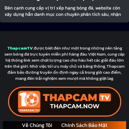
Bên cạnh cung cấp vị trí xếp hạng bóng đá, website còn
xây dựng hẳn danh mục con chuyên phân tích sâu, nhận
định khách quan về phong độ thi đấu gần đây của các
đội. Thông tin này nhằm mục đích giúp người hâm mộ
nhanh chóng nắm rõ quá trình thi đấu của đội bóng mình
yêu thích. Đồng thời là dữ liệu quan trọng để cộng đồng
người thích soi kèo đưa ra được dự đoán chuẩn xác,
ThapcamTV
được biết đến như một trong những nền tảng
mang về lợi nhuận cao.
xem bóng đá trực tuyến miễn phí hàng đầu Việt Nam, cung cấp
hệ thống link xem chất lượng cao cho hầu hết các giải đấu lớn
BXH Thapcamtv là người bạn đồng hành
trên thế giới. Nhờ việc tối ưu máy chủ và băng thông, Thapcam
đảm bảo đường truyền ổn định ngay cả trong giờ cao điểm,
mang đến trải nghiệm xem mượt mà không giật lag.
Về Chúng Tôi
Chính Sách Bảo Mật