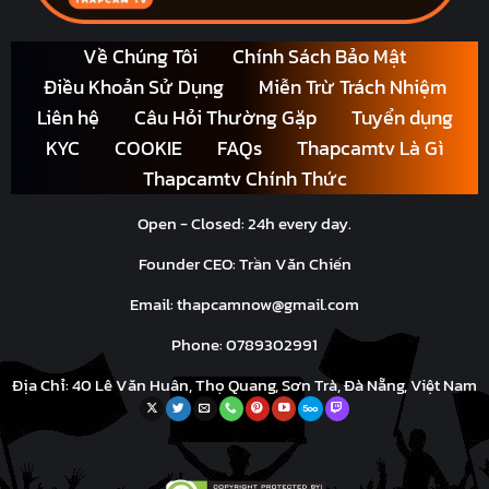
Về Chúng Tôi
Chính Sách Bảo Mật
Điều Khoản Sử Dụng
Miễn Trừ Trách Nhiệm
Liên hệ
Câu Hỏi Thường Gặp
Tuyển dụng
KYC
COOKIE
FAQs
Thapcamtv Là Gì
Thapcamtv Chính Thức
Open - Closed: 24h every day.
Founder CEO: Trần Văn Chiến
Email:
thapcamnow@gmail.com
Phone: 0789302991
Địa Chỉ: 40 Lê Văn Huân, Thọ Quang, Sơn Trà, Đà Nẵng, Việt Nam