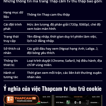
Những thông tin mà trang Thập cẩm tv thu thập bao gồm:
Hạng mục dữ
Thông tin Thap cam thu thập
liệu
Cài đặt trình
Mức âm lượng, độ phân giải (720p, 1080p), chế độ
phát
xem toàn màn hình.
Trạng thái
Tên đăng nhập, thời gian duy trì phiên làm việc,
truy cập
lịch sử đăng nhập.
Sở thích cá
Các giải đấu hay xem (Ngoại hạng Anh, Laliga…),
nhân
đội bóng yêu thích.
Thông tin
Loại trình duyệt (Chrome, Safari), hệ điều hành, địa
thiết bị
chỉ IP vùng miền.
Hành vi
Thời gian xem mỗi trận, các liên kết thường xuyên
tương tác
nhấn vào.
Ý nghĩa của việc Thapcam tv lưu trữ cookie