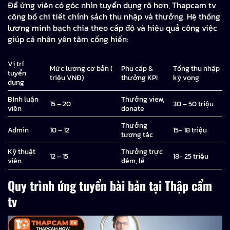
Để ứng viên có góc nhìn tuyển dụng rõ hơn, Thapcam tv
công bố chi tiết chính sách thu nhập và thưởng. Hệ thống
lương minh bạch chia theo cấp độ và hiệu quả công việc
giúp cá nhân yên tâm cống hiến:
Vị trí
Mức lương cơ bản (
Phụ cấp &
Tổng thu nhập
tuyển
triệu VNĐ)
thưởng KPI
kỳ vọng
dụng
Bình luận
Thưởng view,
15 – 20
30 – 50 triệu
viên
donate
Thưởng
Admin
10 – 12
15- 18 triệu
tương tác
Kỹ thuật
Thưởng trực
12 – 15
18- 25 triệu
viên
đêm, lễ
Quy trình ứng tuyển bài bản tại Thập cẩm
tv