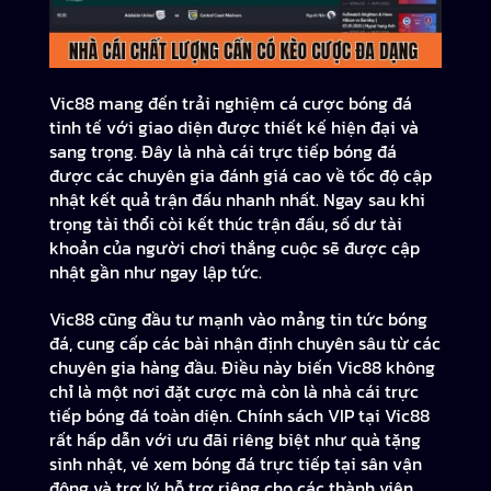
Vic88 mang đến trải nghiệm cá cược bóng đá
tinh tế với giao diện được thiết kế hiện đại và
sang trọng. Đây là nhà cái trực tiếp bóng đá
được các chuyên gia đánh giá cao về tốc độ cập
nhật kết quả trận đấu nhanh nhất. Ngay sau khi
trọng tài thổi còi kết thúc trận đấu, số dư tài
khoản của người chơi thắng cuộc sẽ được cập
nhật gần như ngay lập tức.
Vic88 cũng đầu tư mạnh vào mảng tin tức bóng
đá, cung cấp các bài nhận định chuyên sâu từ các
chuyên gia hàng đầu. Điều này biến Vic88 không
chỉ là một nơi đặt cược mà còn là nhà cái trực
tiếp bóng đá toàn diện. Chính sách VIP tại Vic88
rất hấp dẫn với ưu đãi riêng biệt như quà tặng
sinh nhật, vé xem bóng đá trực tiếp tại sân vận
động và trợ lý hỗ trợ riêng cho các thành viên