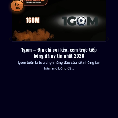
16
Th5
1gom – Địa chỉ soi kèo, xem trực tiếp
bóng đá uy tín nhất 2026
1gom luôn là lựa chọn hàng đầu của rất những fan
hâm mộ bóng đá...