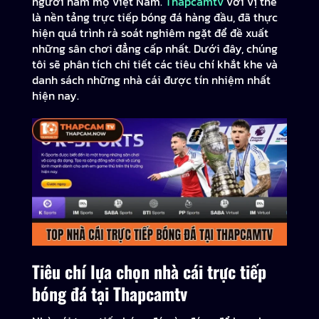
người hâm mộ Việt Nam.
Thapcamtv
với vị thế
là nền tảng trực tiếp bóng đá hàng đầu, đã thực
hiện quá trình rà soát nghiêm ngặt để đề xuất
những sân chơi đẳng cấp nhất. Dưới đây, chúng
tôi sẽ phân tích chi tiết các tiêu chí khắt khe và
danh sách những nhà cái được tín nhiệm nhất
hiện nay.
Tiêu chí lựa chọn nhà cái trực tiếp
bóng đá tại Thapcamtv