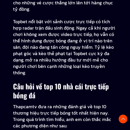
cho những vé cược thắng lớn lên tới hàng chục
tỷ đồng.
Topbet nổi bật với sảnh cược trực tiếp có tích
hợp radar trận đấu sinh động. Ngay cả khi người
chơi không xem được video trực tiếp, họ vẫn có
thể hình dung được bóng đang ở vị trí nào trên
sân, đội nào đang tấn công nguy hiểm. Tỷ lệ kèo
phạt góc và kèo thẻ phạt tại Topbet cực kỳ đa
dạng, mở ra nhiều hướng đầu tư mới mẻ cho
người chơi bên cạnh những loại kèo truyền
thống.
Câu hỏi về top 10 nhà cái trực tiếp
bóng đá
Thapcamtv đưa ra những đánh giá về top 10
thương hiệu trực tiếp bóng tốt nhất hiện nay.
Trong quá trình tìm hiểu, anh em còn thắc mắc
các phương diện như sau: