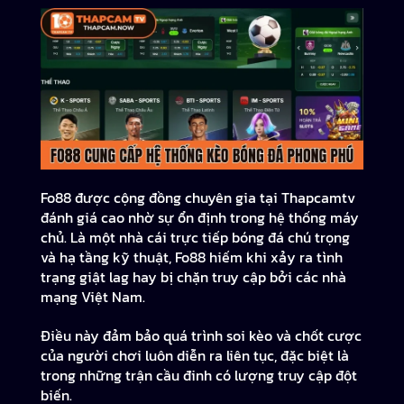
Fo88 được cộng đồng chuyên gia tại Thapcamtv
đánh giá cao nhờ sự ổn định trong hệ thống máy
chủ. Là một nhà cái trực tiếp bóng đá chú trọng
và hạ tầng kỹ thuật, Fo88 hiếm khi xảy ra tình
trạng giật lag hay bị chặn truy cập bởi các nhà
mạng Việt Nam.
Điều này đảm bảo quá trình soi kèo và chốt cược
của người chơi luôn diễn ra liên tục, đặc biệt là
trong những trận cầu đinh có lượng truy cập đột
biến.