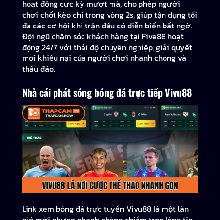
hoạt động cực kỳ mượt mà, cho phép người
chơi chốt kèo chỉ trong vòng 2s, giúp tận dụng tối
đa các cơ hội khi trận đấu có diễn biến bất ngờ.
Đội ngũ chăm sóc khách hàng tại Five88 hoạt
động 24/7 với thái độ chuyên nghiệp, giải quyết
mọi khiếu nại của người chơi nhanh chóng và
thấu đáo.
Nhà cái phát sóng bóng đá trực tiếp Vivu88
Link xem bóng đá trực tuyến Vivu88 là một làn
gió mới nhưng nhanh chóng chiếm trọn lòng tin