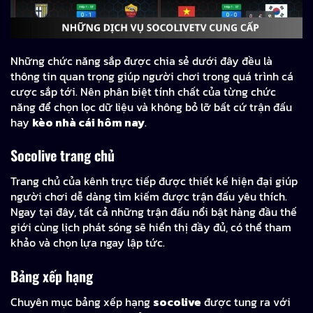
Những chức năng sắp được chia sẻ dưới đây đều là
thông tin quan trọng giúp người chơi trong quá trình cá
cược sắp tới. Nên phân biệt tính chất của từng chức
năng để chọn lọc dữ liệu và không bỏ lỡ bất cứ trận đấu
hay
kèo nhà cái hôm nay
.
Socolive trang chủ
Trang chủ của kênh trực tiếp được thiết kế hiện đại giúp
người chơi dễ dàng tìm kiếm được trận đấu yêu thích.
Ngay tại đây, tất cả những trận đấu nổi bật hàng đầu thế
giới cùng lịch phát sóng sẽ hiển thị đầy đủ, có thể tham
khảo và chọn lựa ngay lập tức.
Bảng xếp hạng
Chuyên mục bảng xếp hạng
socolive
được tung ra với