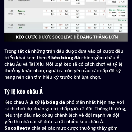
Trong tất cả những trận đấu được đưa vào cá cược đều
triển khai kèm theo 3
kèo bóng đá
chính gồm châu Á,
châu Âu và Tài Xỉu. Mỗi loại kèo sẽ có cách chơi và tỷ lệ
thưởng khác nhau, ngoài ra còn yêu cầu các cấp độ kỹ
năng nên cần tìm hiểu kỹ trước khi lựa chọn.
Tỷ lệ kèo châu Á
Kèo châu Á là
tỷ lệ bóng đá
phổ biến nhất hiện nay với
cách chơi dự đoán giá trị chấp giữa 2 đội. Thông thường,
nếu trận đấu nào có sự chênh lệch về đội mạnh và đội
yếu thì nhà cái sẽ đưa ra rất nhiều kèo châu Á.
Socolivetv
chia sẻ các mức cược thường thấy gồm