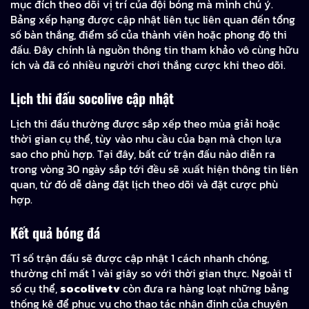
mục đích theo dõi vị trí của đội bóng mà mình chú ý.
Bảng xếp hạng được cập nhật liên tục liên quan đến tổng
số bàn thắng, điểm số của thành viên hoặc phong độ thi
đấu. Đây chính là nguồn thông tin tham khảo vô cùng hữu
ích và đã có nhiều người chơi thắng cược khi theo dõi.
Lịch thi đấu socolive cập nhật
Lịch thi đấu thường được sắp xếp theo mùa giải hoặc
thời gian cụ thể, tùy vào nhu cầu của bạn mà chọn lựa
sao cho phù hợp. Tại đây, bất cứ trận đấu nào diễn ra
trong vòng 30 ngày sắp tới đều sẽ xuất hiện thông tin liên
quan, từ đó dễ dàng đặt lịch theo dõi và đặt cược phù
hợp.
Kết quả bóng đá
Tỉ số trận đấu sẽ được cập nhật 1 cách nhanh chóng,
thường chỉ mất 1 vài giây so với thời gian thực. Ngoài tỉ
số cụ thể,
socolivetv
còn đưa ra hàng loạt những bảng
thống kê để phục vụ cho thao tác nhận định của chuyên