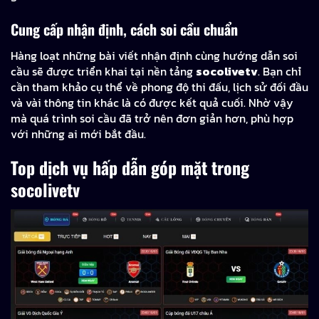
Cung cấp nhận định, cách soi cầu chuẩn
Hàng loạt những bài viết nhận định cùng hướng dẫn soi
cầu sẽ được triển khai tại nền tảng
socolivetv
. Bạn chỉ
cần tham khảo cụ thể về phong độ thi đấu, lịch sử đối đầu
và vài thông tin khác là có được kết quả cuối. Nhờ vậy
mà quá trình soi cầu đã trở nên đơn giản hơn, phù hợp
với những ai mới bắt đầu.
Top dịch vụ hấp dẫn góp mặt trong
socolivetv