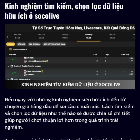
Kinh nghiệm tìm kiếm, chọn lọc dữ liệu
hữu ích ở socolive
Đến ngay với những kinh nghiệm siêu hữu ích đến từ
chuyên gia hàng đầu để soi cầu chuẩn xác. Cách tìm kiếm
và chọn lọc dữ liệu như thế nào sẽ được chia sẻ chi tiết
giúp người chơi thuận lợi hơn trong quá trình trải
nghiệm.