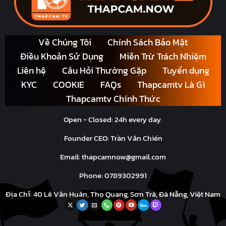
Về Chúng Tôi
Chính Sách Bảo Mật
Điều Khoản Sử Dụng
Miễn Trừ Trách Nhiệm
Liên hệ
Câu Hỏi Thường Gặp
Tuyển dụng
KYC
COOKIE
FAQs
Thapcamtv Là Gì
Thapcamtv Chính Thức
Open - Closed: 24h every day.
Founder CEO: Trần Văn Chiến
Email:
thapcamnow@gmail.com
Phone: 0789302991
Địa Chỉ: 40 Lê Văn Huân, Thọ Quang, Sơn Trà, Đà Nẵng, Việt Nam