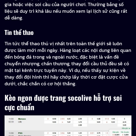
gia hoặc việc soi cầu của người chơi. Thường bảng số
liệu sẽ duy trì khá lâu nếu muốn xem lại lịch sử cũng rất
dễ dàng.
Tin thể thao
Tin tức thể thao thú vị nhất trên toàn thế giới sẽ luôn
được làm mới mỗi ngày. Hàng loạt các nội dung liên quan
đến bóng đá trong và ngoài nước, đặc biệt là vấn đề
chuyển nhượng, chấn thương, thay đổi cầu thủ đều sẽ có
mặt tại kênh trực tuyến này. Ví dụ, nếu thấy sự kiện về
thay đổi đội hình thì hãy chớp lấy thời cơ đặt cược cửa
dưới, chắc chắn có cơ hội thắng.
Kèo ngon được trang socolive hỗ trợ soi
cực chuẩn