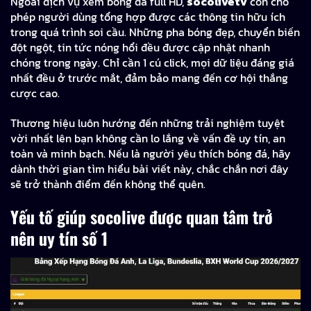
Ngoài dịch vụ xem bóng đá full HD,
socolivetv
còn cho
phép người dùng tổng hợp được các thông tin hữu ích
trong quá trình soi cầu. Những pha bóng đẹp, chuyển biến
đột ngột, tin tức nóng hổi đều được cập nhật nhanh
chóng trong ngày. Chỉ cần 1 cú click, mọi dữ liệu đáng giá
nhất đều ở trước mắt, đảm bảo mang đến cơ hội thắng
cược cao.
Thương hiệu luôn hướng đến những trải nghiệm tuyệt
vời nhất lên bạn không cần lo lắng về vấn đề uy tín, an
toàn và minh bạch. Nếu là người yêu thích bóng đá, hãy
dành thời gian tìm hiểu bài viết này, chắc chắn nơi đây
sẽ trở thành điểm đến không thể quên.
Yếu tố giúp socolive được quan tâm trở
nên uy tín số 1