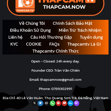
Về Chúng Tôi
Chính Sách Bảo Mật
Điều Khoản Sử Dụng
Miễn Trừ Trách Nhiệm
Liên hệ
Câu Hỏi Thường Gặp
Tuyển dụng
KYC
COOKIE
FAQs
Thapcamtv Là Gì
Thapcamtv Chính Thức
Open - Closed: 24h every day.
Founder CEO: Trần Văn Chiến
Email:
thapcamnow@gmail.com
Phone: 0789302991
Địa Chỉ: 40 Lê Văn Huân, Thọ Quang, Sơn Trà, Đà Nẵng, Việt Nam