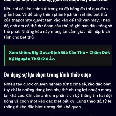
Nếu chỉ có kèo chính ở trong cá độ bóng đá thì quá đơn
giản hóa. Và để tăng thêm phần kịch tính nhiều bet thủ
của thapcamtv quyết tâm vào kèo để thử vận may. Theo
đó, anh em có thể dự đoán cầu thủ sẽ ghi bàn đầu, tổng số
thẻ phạt. Những kèo này mang lại cảm giác hồi hộp, kịch
tính cho bet thủ.
Xem thêm: Big Data Định Giá Cầu Thủ – Chấm Dứt
Kỷ Nguyên Thổi Giá Ảo
Đa dạng sự lựa chọn trong hình thức cược
Nhiều tay cược chuyên nghiệp từng chia sẻ, kèo đặc biệt
tuy chỉ là những dạng kèo phụ thế nhưng lợi nhuận mang
lại khá cao. Chỉ cần anh em phân tích kỹ thông tin hai đội
bóng và chọn một kèo đặc biệt bất kỳ. Cũng theo đó, tỷ lệ
thắng ở kèo đặc biệt tương đối khả quan.