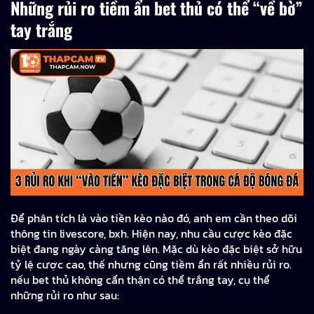
Những rủi ro tiềm ẩn bet thủ có thể “về bờ”
tay trắng
Để phân tích là vào tiền kèo nào đó, anh em cần theo dõi
thông tin livescore, bxh. Hiện nay, nhu cầu cược kèo đặc
biệt đang ngày càng tăng lên. Mặc dù kèo đặc biệt sở hữu
tỷ lệ cược cao, thế nhưng cũng tiềm ẩn rất nhiều rủi ro.
nếu bet thủ không cẩn thận có thể trắng tay, cụ thể
những rủi ro như sau: