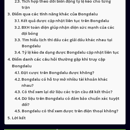
Tích hợp theo dõi biến động tỷ lệ kèo cho từng
trận
Điểm qua các tính năng khác của Bongdalu
Kết quả được cập nhật liên tục trên Bongdalu
BXH toàn diện giúp nhận diện sức mạnh của các
đội bóng
Tìm hiểu lịch thi đấu các giải đấu khác nhau tại
Bongdalu
Tỷ lệ kèo đa dạng được Bongdalu cập nhật liên tục
Điểm danh các câu hỏi thường gặp khi truy cập
Bongdalu
Đặt cược trên Bongdalu được không?
Bongdalu có hỗ trợ mở nhiều tài khoản khác
nhau?
Có thể xem lại dữ liệu các trận cầu đã kết thúc?
Dữ liệu trên Bongdalu có đảm bảo chuẩn xác tuyệt
đối?
Bongdalu có thể xem được trên điện thoại không?
Lời kết