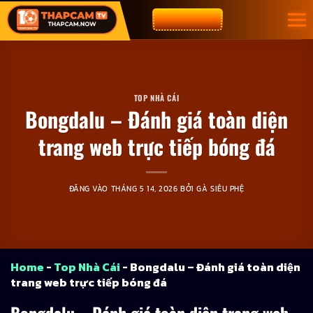
Bỏ
CƯỢC NGAY
qua
nội
dung
TOP NHÀ CÁI
Bongdalu – Đánh giá toàn diện
trang web trực tiếp bóng đá
ĐĂNG VÀO
THÁNG 5 14, 2026
BỞI
GÀ SIÊU PHỆ
Home
-
Top Nhà Cái
-
Bongdalu – Đánh giá toàn diện
trang web trực tiếp bóng đá