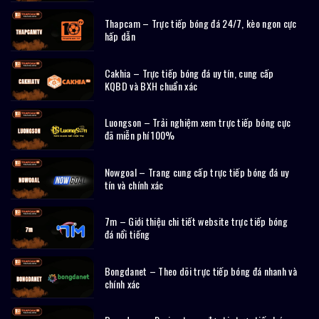
Thapcam – Trực tiếp bóng đá 24/7, kèo ngon cực
hấp dẫn
Cakhia – Trực tiếp bóng đá uy tín, cung cấp
KQBD và BXH chuẩn xác
Luongson – Trải nghiệm xem trực tiếp bóng cực
đã miễn phí 100%
Nowgoal – Trang cung cấp trực tiếp bóng đá uy
tín và chính xác
7m – Giới thiệu chi tiết website trực tiếp bóng
đá nổi tiếng
Bongdanet – Theo dõi trực tiếp bóng đá nhanh và
chính xác