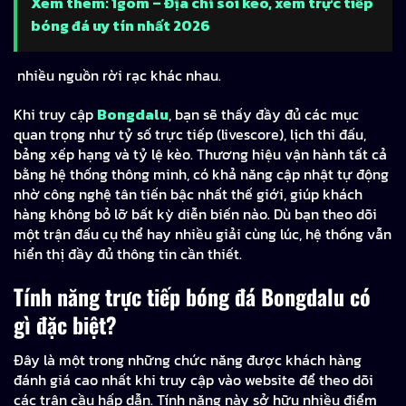
Xem thêm: 1gom – Địa chỉ soi kèo, xem trực tiếp
bóng đá uy tín nhất 2026
nhiều nguồn rời rạc khác nhau.
Khi truy cập
Bongdalu
, bạn sẽ thấy đầy đủ các mục
quan trọng như tỷ số trực tiếp (livescore), lịch thi đấu,
bảng xếp hạng và tỷ lệ kèo. Thương hiệu vận hành tất cả
bằng hệ thống thông minh, có khả năng cập nhật tự động
nhờ công nghệ tân tiến bậc nhất thế giới, giúp khách
hàng không bỏ lỡ bất kỳ diễn biến nào. Dù bạn theo dõi
một trận đấu cụ thể hay nhiều giải cùng lúc, hệ thống vẫn
hiển thị đầy đủ thông tin cần thiết.
Tính năng trực tiếp bóng đá Bongdalu có
gì đặc biệt?
Đây là một trong những chức năng được khách hàng
đánh giá cao nhất khi truy cập vào website để theo dõi
các trận cầu hấp dẫn. Tính năng này sở hữu nhiều điểm