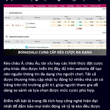
Kèo châu Á, châu Âu, tài xỉu hay các hình thức đặt cược
phụ khác đều được hiển thị đầy đủ trên website để tạo
nên nguồn thông tin đa dạng cho người chơi. Tất cả
được thương hiệu cập nhật tự động từ nhiều nhà cái có
tiếng trên thị trường giải trí, giúp người tham gia dễ
dàng so sánh và lựa chọn được mức cược phù hợp.
Điểm nổi bật là trang
đã tích hợp công nghệ hiện đại
nhất để đảm bảo mọi biến động về tỷ lệ kèo đều được