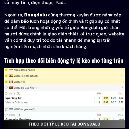
cả máy tính, điện thoại, IPad…
Ngoài ra,
Bongdalu
cũng thường xuyên được nâng cấp
để đảm bảo luôn hoạt động ổn định và ít gặp sự cố nhất
có thể. Một trong những yếu tố giúp Bongdalu giữ chân
người dùng chính là giao diện thiết kế trực quan, website
vẫn có thể duy trì tốc độ tải nhanh để mang lại trải
nghiệm liền mạch nhất cho khách hàng.
Tích hợp theo dõi biến động tỷ lệ kèo cho từng trận