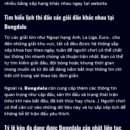
nhiều bảng xếp hạng khác nhau ngay tại website.
Tìm hiểu lịch thi đấu các giải đấu khác nhau tại
Bongdalu
Từ các giải lớn như Ngoại hạng Anh, La Liga, Euro… cho
đến những giải khu vực, tất cả đều được hệ thống sắp
xếp khoa học theo ngày, tuần để người chơi có thể chắt
lọc thông tin nhanh chóng và thuận tiện nhất. Bạn có thể
tự tìm kiếm giải đấu, đội bóng hoặc khung thời gian
mong muốn và từ đó dễ dàng nắm bắt mọi thông tin chi
tiết chỉ trong vài thao tác đơn giản.
Ngoài ra,
Bongdalu
còn cung cấp thêm các thông tin
quan trọng như cặp đấu, sân thi đấu và trạng thái trận
(như khi nào bắt đầu, đã kết thúc hay chưa…). Người chơi
có thể căn cứ vào những dữ liệu này và tự sắp xếp lịch để
không bỏ lỡ trận đấu yêu thích.
Tỷ lệ kèo đa dạng được Bongdalu cập nhật liên tục