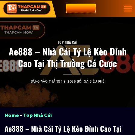
Bỏ
CƯỢC NGAY
qua
nội
dung
TOP NHÀ CÁI
Ae888 – Nhà Cái Tỷ Lệ Kèo Đỉnh
Cao Tại Thị Trường Cá Cược
ĐĂNG VÀO
THÁNG 1 9, 2026
BỞI
GÀ SIÊU PHỆ
Home
-
Top Nhà Cái
Ae888 – Nhà Cái Tỷ Lệ Kèo Đỉnh Cao Tại