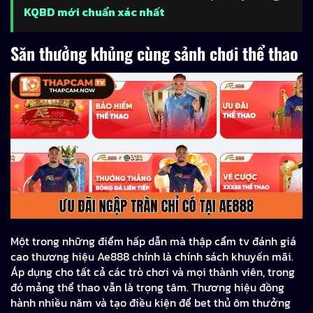
KQBD mới chuẩn xác nhất
Săn thưởng khủng cùng sảnh chơi thể thao
Một trong những điểm hấp dẫn mà thập cẩm tv đánh giá
cao thương hiệu Ae888 chính là chính sách khuyến mãi.
Áp dụng cho tất cả các trò chơi và mọi thành viên, trong
đó mảng thể thao vẫn là trọng tâm. Thương hiệu đồng
hành nhiều năm và tạo điều kiện để bet thủ ôm thưởng