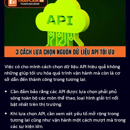
Việc có cho mình cách chọn dữ liệu API hiệu quả không
những giúp tối ưu hóa quá trình vận hành mà còn là cơ
sở dẫn đến thành công trong tương lai.
Cần đảm bảo rằng các API được lựa chọn phải phủ
sóng toàn bộ các môn thể thao, loại hình giải trí nổi
bật nhất trên thị trường.
Khi lựa chọn API, cần xem xét yếu tố mở rộng trong
tương lai cũng như vận hành một cách mượt mà trong
các sự kiện lớn.