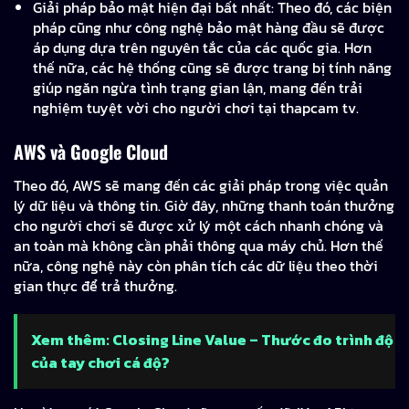
Giải pháp bảo mật hiện đại bất nhất: Theo đó, các biện
pháp cũng như công nghệ bảo mật hàng đầu sẽ được
áp dụng dựa trên nguyên tắc của các quốc gia. Hơn
thế nữa, các hệ thống cũng sẽ được trang bị tính năng
giúp ngăn ngừa tình trạng gian lận, mang đến trải
nghiệm tuyệt vời cho người chơi tại thapcam tv.
AWS và Google Cloud
Theo đó, AWS sẽ mang đến các giải pháp trong việc quản
lý dữ liệu và thông tin. Giờ đây, những thanh toán thưởng
cho người chơi sẽ được xử lý một cách nhanh chóng và
an toàn mà không cần phải thông qua máy chủ. Hơn thế
nữa, công nghệ này còn phân tích các dữ liệu theo thời
gian thực để trả thưởng.
Xem thêm: Closing Line Value – Thước đo trình độ
của tay chơi cá độ?