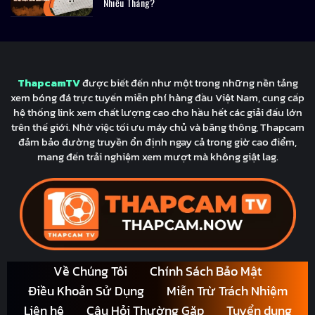
Nhiều Tháng?
ThapcamTV
được biết đến như một trong những nền tảng
xem bóng đá trực tuyến miễn phí hàng đầu Việt Nam, cung cấp
hệ thống link xem chất lượng cao cho hầu hết các giải đấu lớn
trên thế giới. Nhờ việc tối ưu máy chủ và băng thông, Thapcam
đảm bảo đường truyền ổn định ngay cả trong giờ cao điểm,
mang đến trải nghiệm xem mượt mà không giật lag.
Về Chúng Tôi
Chính Sách Bảo Mật
Điều Khoản Sử Dụng
Miễn Trừ Trách Nhiệm
Liên hệ
Câu Hỏi Thường Gặp
Tuyển dụng