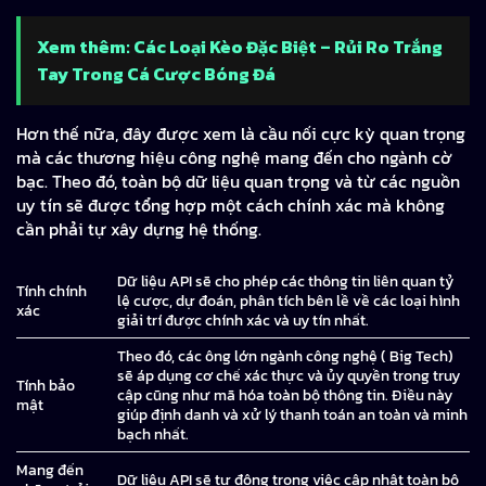
Xem thêm: Các Loại Kèo Đặc Biệt – Rủi Ro Trắng
Tay Trong Cá Cược Bóng Đá
Hơn thế nữa, đây được xem là cầu nối cực kỳ quan trọng
mà các thương hiệu công nghệ mang đến cho ngành cờ
bạc. Theo đó, toàn bộ dữ liệu quan trọng và từ các nguồn
uy tín sẽ được tổng hợp một cách chính xác mà không
cần phải tự xây dựng hệ thống.
Dữ liệu API sẽ cho phép các thông tin liên quan tỷ
Tính chính
lệ cược, dự đoán, phân tích bên lề về các loại hình
xác
giải trí được chính xác và uy tín nhất.
Theo đó, các ông lớn ngành công nghệ ( Big Tech)
sẽ áp dụng cơ chế xác thực và ủy quyền trong truy
Tính bảo
cập cũng như mã hóa toàn bộ thông tin. Điều này
mật
giúp định danh và xử lý thanh toán an toàn và minh
bạch nhất.
Mang đến
Dữ liệu API sẽ tự động trong việc cập nhật toàn bộ