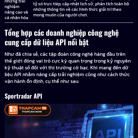
những trải
tỷ số trực tiếp, cập nhật lịch sử, phân tích toàn bộ
nghiệm
những thông tin về các hình thức giải trí theo
nâng cao và
mong muốn của người chơi.
cá nhân hóa
Tổng hợp các doanh nghiệp công nghệ
cung cấp dữ liệu API nổi bật
Như đã chia sẻ, các tập đoàn công nghệ hàng đầu trên
thế giới đóng vai trò cực kỳ quan trọng trong kỷ nguyên
kỹ thuật số đối với thị trường cờ bạc. Khi mang đến dữ
liệu API nhằm nâng cấp trải nghiệm cũng như cách thức
vận hành ổn định, cụ thể như sau:
Sportradar API