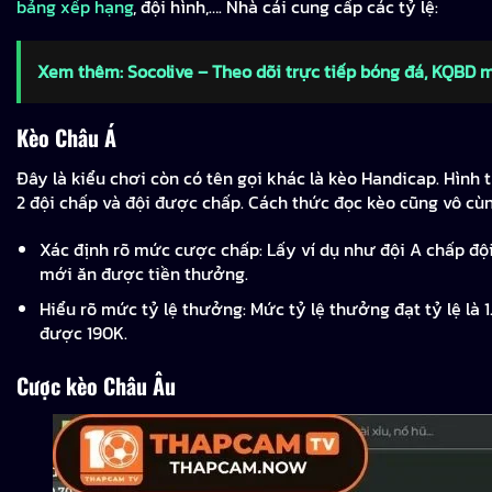
bảng xếp hạng
, đội hình,…. Nhà cái cung cấp các tỷ lệ:
Xem thêm: Socolive – Theo dõi trực tiếp bóng đá, KQBD 
Kèo Châu Á
Đây là kiểu chơi còn có tên gọi khác là kèo Handicap. Hình
2 đội chấp và đội được chấp. Cách thức đọc kèo cũng vô cù
Xác định rõ mức cược chấp: Lấy ví dụ như đội A chấp đội B
mới ăn được tiền thưởng.
Hiểu rõ mức tỷ lệ thưởng: Mức tỷ lệ thưởng đạt tỷ lệ là
được 190K.
Cược kèo Châu Âu