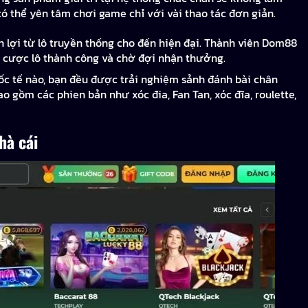
có thể yên tâm chơi game chỉ với vài thao tác đơn giản.
ện lợi từ lô truyền thống cho đến hiện đại. Thành viên Dom88
hể cược lô thành công và chờ đợi nhận thưởng.
ốc tế nào, bạn đều được trải nghiệm sảnh đánh bài chân
 gồm các phien bản như xóc đia, Fan Tan, xóc đĩa, roulette,
hà cái