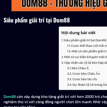
Siêu phẩm giải trí tại Dom88
Nội dung bài viết
Siêu phẩm giải trí tại Dom88
Cược thể thao với trải 
Một số sản phẩm giải tr
Một số sự kiện khuyến mãi th
Cập nhật các tỷ lệ kèo hấp 
Kèo Châu Á
Cược kèo Châu Âu
Cược kèo tài xỉu
Dự đoán tỷ số trong 
Dom88
còn xây dựng kho tàng giải trí với hơn 2000 trò chơ
nghiệm thú vị với cộng đồng người chơi lớn mạnh. Nhờ vậy
game tại nền tảng.