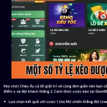
Kèo chơi Châu Âu có lối giải trí vô cùng đơn giản nên bạn c
điểm x và đội khách thắng 2. Cách thức cược kèo tại Dom88
Lựa chọn kết quả với cược 1 cho MU chiến thắng đội Live