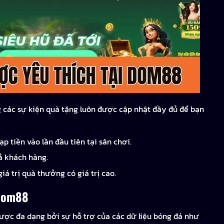
 các sự kiện quà tặng luôn được cập nhật đầy đủ để bạn
tiền vào lần đầu tiên tại sân chơi.
cả khách hàng.
á trị quà thưởng có giá trị cao.
 Dom88
ược đa dạng bởi sự hỗ trợ của các dữ liệu bóng đá như