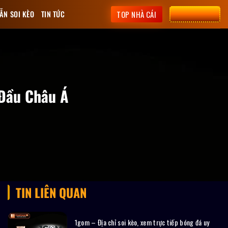
TOP NHÀ CÁI
CƯỢC NGAY
ẪN SOI KÈO
TIN TỨC
 Đầu Châu Á
TIN LIÊN QUAN
1gom – Địa chỉ soi kèo, xem trực tiếp bóng đá uy