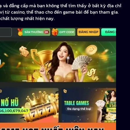
ạ và đẳng cấp mà bạn không thể tìm thấy ở bất kỳ địa chỉ
ị từ casino, thể thao cho đến game bài để bạn tham gia.
 chất lượng nhất hiện nay.