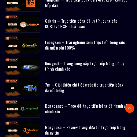
hấp dẫn
Cakhia – Trực tiếp bóng đá uy tín, cung cấp
KQBD và BXH chuẩn xác
Luongson – Trải nghiệm xem trực tiếp bóng cực
đã miễn phí 100%
Nowgoal – Trang cung cấp trực tiếp bóng đá uy
tín và chính xác
7m – Giới thiệu chi tiết website trực tiếp bóng
đá nổi tiếng
Bongdanet – Theo dõi trực tiếp bóng đá nhanh và
chính xác
Bongdaso – Review trang đưa tin trực tiếp bóng
đá uy tín