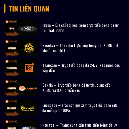
TIN LIÊN QUAN
1gom – Địa chỉ soi kèo, xem trực tiếp bóng đá uy
tín nhất 2026
Socolive – Theo dõi trực tiếp bóng đá, KQBD mới
chuẩn xác nhất
Thapcam – Trực tiếp bóng đá 24/7, kèo ngon cực
hấp dẫn
Cakhia – Trực tiếp bóng đá uy tín, cung cấp
KQBD và BXH chuẩn xác
Luongson – Trải nghiệm xem trực tiếp bóng cực
đã miễn phí 100%
Nowgoal – Trang cung cấp trực tiếp bóng đá uy