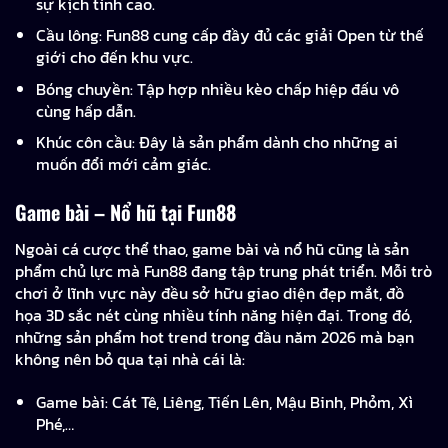
sự kịch tính cao.
Cầu lông: Fun88 cung cấp đầy đủ các giải Open từ thế
giới cho đến khu vực.
Bóng chuyền: Tập hợp nhiều kèo chấp hiệp đấu vô
cùng hấp dẫn.
Khúc côn cầu: Đây là sản phẩm dành cho những ai
muốn đổi mới cảm giác.
Game bài – Nổ hũ tại Fun88
Ngoài cá cược thể thao, game bài và nổ hũ cũng là sản
phẩm chủ lực mà Fun88 đang tập trung phát triển. Mỗi trò
chơi ở lĩnh vực này đều sở hữu giao diện đẹp mắt, đồ
họa 3D sắc nét cùng nhiều tính năng hiện đại. Trong đó,
những sản phẩm hot trend trong đầu năm 2026 mà bạn
không nên bỏ qua tại nhà cái là:
Game bài: Cát Tê, Liêng, Tiến Lên, Mậu Binh, Phỏm, Xì
Phé,…