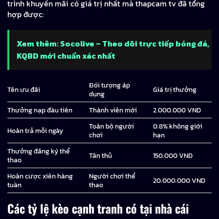
trình khuyến mãi có giá trị nhất mà thapcam tv đã tổng
hợp được:
Xem thêm: Socolive – Theo dõi trực tiếp bóng đá,
KQBD mới chuẩn xác nhất
Đối tượng áp
Tên ưu đãi
Giá trị thưởng
dụng
Thưởng nạp đầu tiên
Thành viên mới
2.000.000 VND
Toàn bộ người
0.8% không giới
Hoàn trả mỗi ngày
chơi
hạn
Thưởng đăng ký thể
Tân thủ
150.000 VND
thao
Hoàn cược xiên hàng
Người chơi thể
20.000.000 VND
tuần
thao
Các tỷ lệ kèo cạnh tranh có tại nhà cái