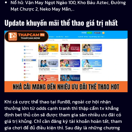
Nổ hũ: Vận May Ngọt Ngào 100, Kho Báu Aztec, Đường
Mạt Chược 2, Neko May Mắn,…
Update khuyến mãi thể thao giá trị nhất
Khi cá cược thể thao tại Fun88, ngoài cơ hội nhận
thưởng lớn từ odds cạnh tranh thì thập cẩm tv khẳng
định bet thủ còn sẽ được tham gia săn nhiều ưu đãi có
giá trị khủng. Chỉ cần đăng ký tài khoản hoàn tất, tham
gia chơi để đủ điều kiện thì. Sau đây là những chương