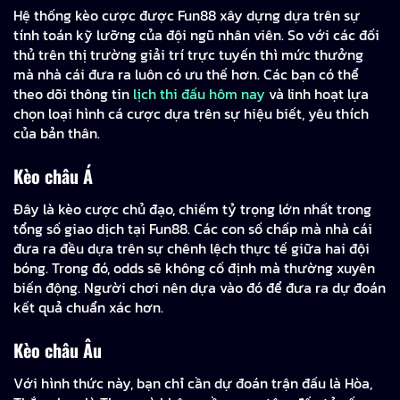
Hệ thống kèo cược được Fun88 xây dựng dựa trên sự
tính toán kỹ lưỡng của đội ngũ nhân viên. So với các đối
thủ trên thị trường giải trí trực tuyến thì mức thưởng
mà nhà cái đưa ra luôn có ưu thế hơn. Các bạn có thể
theo dõi thông tin
lịch thi đấu hôm nay
và linh hoạt lựa
chọn loại hình cá cược dựa trên sự hiệu biết, yêu thích
của bản thân.
Kèo châu Á
Đây là kèo cược chủ đạo, chiếm tỷ trọng lớn nhất trong
tổng số giao dịch tại Fun88. Các con số chấp mà nhà cái
đưa ra đều dựa trên sự chênh lệch thực tế giữa hai đội
bóng. Trong đó, odds sẽ không cố định mà thường xuyên
biến động. Người chơi nên dựa vào đó để đưa ra dự đoán
kết quả chuẩn xác hơn.
Kèo châu Âu
Với hình thức này, bạn chỉ cần dự đoán trận đấu là Hòa,