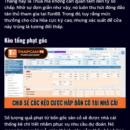
Thắng hay là Thua mà không cần quan tâm đến tỷ số
chấp. Nhờ sự đơn giản như vậy, nó luôn thu hút đông đảo
tân thủ tham gia tại Fun88. Trong đó, tuy rằng mức
thưởng cho cửa Hòa cực kỳ cao, nhưng xác suất để cửa
này trúng là tương đối thấp.
Kèo tổng phạt góc
Số lượng quả phạt từ bốn gốc sân cỏ sẽ được nhà cái
thống kê chi tiết nhằm phục vụ nhu cầu dự đoán. Nó