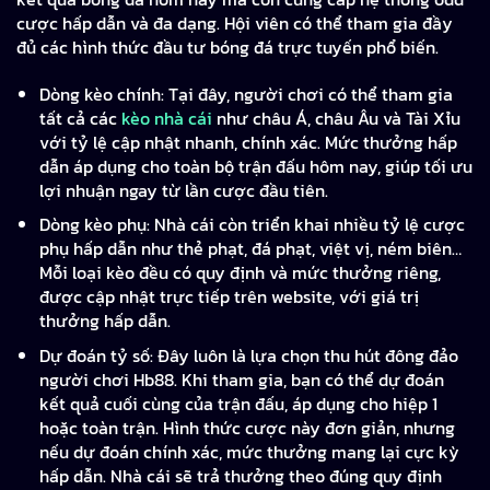
cược hấp dẫn và đa dạng. Hội viên có thể tham gia đầy
đủ các hình thức đầu tư bóng đá trực tuyến phổ biến.
Dòng kèo chính: Tại đây, người chơi có thể tham gia
tất cả các
kèo nhà cái
như châu Á, châu Âu và Tài Xỉu
với tỷ lệ cập nhật nhanh, chính xác. Mức thưởng hấp
dẫn áp dụng cho toàn bộ trận đấu hôm nay, giúp tối ưu
lợi nhuận ngay từ lần cược đầu tiên.
Dòng kèo phụ: Nhà cái còn triển khai nhiều tỷ lệ cược
phụ hấp dẫn như thẻ phạt, đá phạt, việt vị, ném biên…
Mỗi loại kèo đều có quy định và mức thưởng riêng,
được cập nhật trực tiếp trên website, với giá trị
thưởng hấp dẫn.
Dự đoán tỷ số: Đây luôn là lựa chọn thu hút đông đảo
người chơi Hb88. Khi tham gia, bạn có thể dự đoán
kết quả cuối cùng của trận đấu, áp dụng cho hiệp 1
hoặc toàn trận. Hình thức cược này đơn giản, nhưng
nếu dự đoán chính xác, mức thưởng mang lại cực kỳ
hấp dẫn. Nhà cái sẽ trả thưởng theo đúng quy định