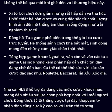
không thể bỏ qua mỗi khi ghé đến với thương hiệu này.
Xì tố: Lối chơi đơn giản nhưng rất hấp dẫn và thu hút.
Hb88 thiết kế bàn cược vô cùng đặc sắc từ chất lượng
hình ảnh đến hệ thống âm thanh sống động như trải
nghiệm thực tế.
Rồng hổ: Tựa game phổ biến trong thế giới cá cược
trực tuyến. Hệ thống sảnh chơi khá bắt mắt, sinh động
mang đến những cảm giác chân thật nhất.
Tổng hợp game khác: Ngoài ra, vẫn còn vô vàn các tựa
game Casino không kém phần hấp dẫn khác tại đây
đang chờ đón bạn. Cụ thể có thể thử sức với các sàn
cược đặc sắc như: Roulette, Baccarat, Tài Xỉu, Xóc đĩa,
…..
Nhà cái Hb88 hỗ trợ đa dạng các mức cược khác nhau,
mang đến nhiều sự lựa chọn phù hợp nhất với mỗi người
chơi. Đồng thời, tỷ lệ thắng cược tại đây, thapcam tv
nhận định cũng cực kỳ cao so với trên thị trường.