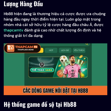
Lượng Hàng Đầu
Hb88 hiện đang là thương hiệu cá cược được ưa chuộng
hàng đầu ngay thời điểm hiện tại. Luôn góp mặt trong
nhóm nhà cái sở hữu tỷ lệ cược hàng đầu châu Á, được
thapcamtv
đánh giá cao nhờ chất lượng ổn định và hệ
thống giải trí đa dạng.
Hệ thống game đồ sộ tại Hb88