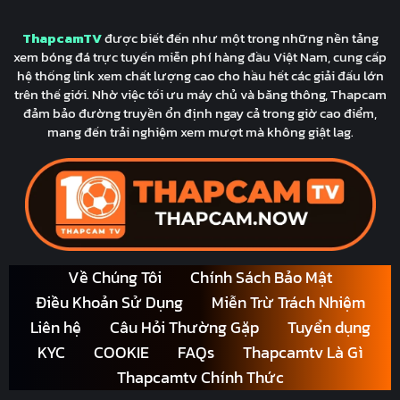
ThapcamTV
được biết đến như một trong những nền tảng
xem bóng đá trực tuyến miễn phí hàng đầu Việt Nam, cung cấp
hệ thống link xem chất lượng cao cho hầu hết các giải đấu lớn
trên thế giới. Nhờ việc tối ưu máy chủ và băng thông, Thapcam
đảm bảo đường truyền ổn định ngay cả trong giờ cao điểm,
mang đến trải nghiệm xem mượt mà không giật lag.
Về Chúng Tôi
Chính Sách Bảo Mật
Điều Khoản Sử Dụng
Miễn Trừ Trách Nhiệm
Liên hệ
Câu Hỏi Thường Gặp
Tuyển dụng
KYC
COOKIE
FAQs
Thapcamtv Là Gì
Thapcamtv Chính Thức