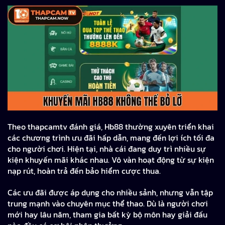
Theo thapcamtv đánh giá, Hb88 thường xuyên triển khai
các chương trình ưu đãi hấp dẫn, mang đến lợi ích tối đa
cho người chơi. Hiện tại, nhà cái đang duy trì nhiều sự
kiện khuyến mãi khác nhau. Vô vàn hoạt động từ sự kiện
nạp rút, hoàn trả đến bảo hiểm cược thua.
Các ưu đãi được áp dụng cho nhiều sảnh, nhưng vẫn tập
trung mạnh vào chuyên mục thể thao. Dù là người chơi
mới hay lâu năm, tham gia bất kỳ bộ môn hay giải đấu