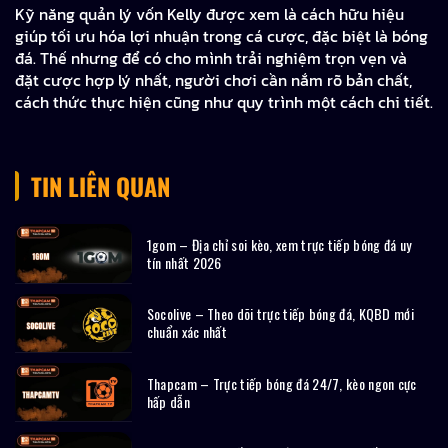
Kỹ năng quản lý vốn Kelly được xem là cách hữu hiệu
giúp tối ưu hóa lợi nhuận trong cá cược, đặc biệt là bóng
đá. Thế nhưng để có cho mình trải nghiệm trọn vẹn và
đặt cược hợp lý nhất, người chơi cần nắm rõ bản chất,
cách thức thực hiện cũng như quy trình một cách chi tiết.
TIN LIÊN QUAN
1gom – Địa chỉ soi kèo, xem trực tiếp bóng đá uy
tín nhất 2026
Socolive – Theo dõi trực tiếp bóng đá, KQBD mới
chuẩn xác nhất
Thapcam – Trực tiếp bóng đá 24/7, kèo ngon cực
hấp dẫn