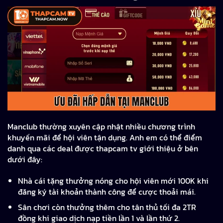
Manclub thường xuyên cập nhật nhiều chương trình
khuyến mãi để hội viên tận dụng. Anh em có thể điểm
danh qua các deal được thapcam tv giới thiệu ở bên
dưới đây:
Nhà cái tặng thưởng nóng cho hội viên mới 100K khi
đăng ký tài khoản thành công để cược thoải mái.
Sân chơi còn thưởng thêm cho tân thủ tối đa 2TR
đồng khi giao dịch nạp tiền lần 1 và lần thứ 2.