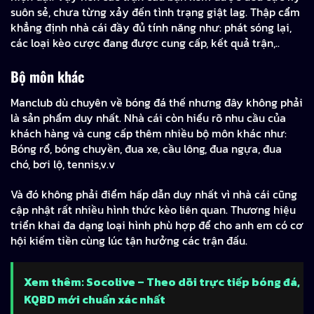
suôn sẻ, chưa từng xảy đến tình trạng giật lag. Thập cẩm
khẳng định nhà cái đầy đủ tính năng như: phát sóng lại,
các loại kèo cược đang được cung cấp, kết quả trận,..
Bộ môn khác
Manclub dù chuyên về bóng đá thế nhưng đây không phải
là sản phẩm duy nhất. Nhà cái còn hiểu rõ nhu cầu của
khách hàng và cung cấp thêm nhiều bộ môn khác như:
Bóng rổ, bóng chuyền, đua xe, cầu lông, đua ngựa, đua
chó, bơi lộ, tennis,v.v
Và đó không phải điểm hấp dẫn duy nhất vì nhà cái cũng
cập nhật rất nhiều hình thức kèo liên quan. Thương hiệu
triển khai đa dạng loại hình phù hợp để cho anh em có cơ
hội kiếm tiền cùng lúc tận hưởng các trận đấu.
Xem thêm: Socolive – Theo dõi trực tiếp bóng đá,
KQBD mới chuẩn xác nhất