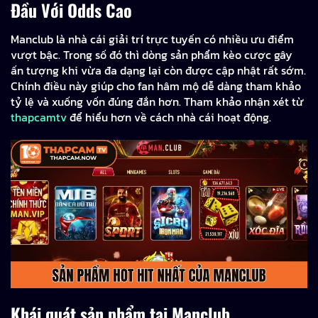
Đầu Với Odds Cao
Manclub là nhà cái giải trí trực tuyến có nhiều ưu điểm
vượt bậc. Trong số đó thì dòng sản phẩm kèo cược gây
ấn tượng khi vừa đa dạng lại còn được cập nhật rất sớm.
Chính điều này giúp cho fan hâm mộ dễ dàng tham khảo
tỷ lệ và xuống vốn đúng đắn hơn. Tham khảo nhận xét từ
thapcamtv
để hiểu hơn về cách nhà cái hoạt động.
Khái quát sản phẩm tại Manclub