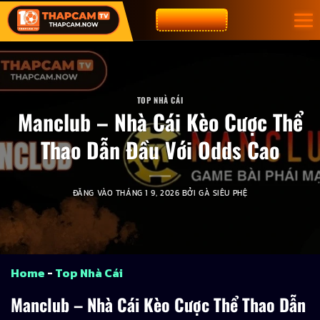
Bỏ
CƯỢC NGAY
qua
nội
dung
TOP NHÀ CÁI
Manclub – Nhà Cái Kèo Cược Thể
Thao Dẫn Đầu Với Odds Cao
ĐĂNG VÀO
THÁNG 1 9, 2026
BỞI
GÀ SIÊU PHỆ
Home
-
Top Nhà Cái
Manclub – Nhà Cái Kèo Cược Thể Thao Dẫn