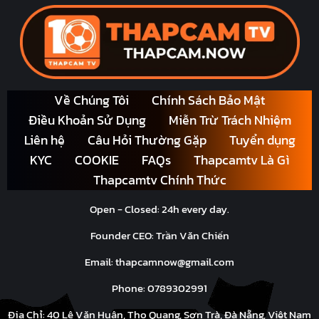
Về Chúng Tôi
Chính Sách Bảo Mật
Điều Khoản Sử Dụng
Miễn Trừ Trách Nhiệm
Liên hệ
Câu Hỏi Thường Gặp
Tuyển dụng
KYC
COOKIE
FAQs
Thapcamtv Là Gì
Thapcamtv Chính Thức
Open - Closed: 24h every day.
Founder CEO: Trần Văn Chiến
Email:
thapcamnow@gmail.com
Phone: 0789302991
Địa Chỉ: 40 Lê Văn Huân, Thọ Quang, Sơn Trà, Đà Nẵng, Việt Nam