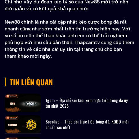
Chỉ như vậy dự đoán kèo tỷ số của New88 mới trở nên
đơn giản và có kết quả khả quan hơn.
New88 chính là nhà cái cập nhật kèo cược bóng đá rất
nhanh cũng như sớm nhất trên thị trường hiện nay. Với
vô số bộ môn thể thao khác anh em có thể trải nghiệm
phù hợp với nhu cầu bản thân. Thapcamtv cung cấp thêm
thông tin về các nhà cái uy tín tại trang chủ cho bạn
tham khảo mỗi ngày.
TIN LIÊN QUAN
1gom – Địa chỉ soi kèo, xem trực tiếp bóng đá uy
tín nhất 2026
Socolive – Theo dõi trực tiếp bóng đá, KQBD mới
chuẩn xác nhất