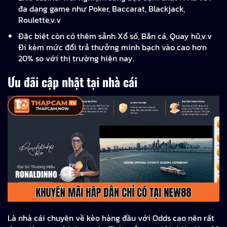
đa dạng game như Poker, Baccarat, Blackjack,
Roulette,v.v
Đặc biệt còn có thêm sảnh Xổ số, Bắn cá, Quay hũ,v.v
Đi kèm mức đổi trả thưởng minh bạch vào cao hơn
20% so với thị trường hiện nay.
Ưu đãi cập nhật tại nhà cái
Là nhà cái chuyên về kèo hàng đầu với Odds cao nên rất