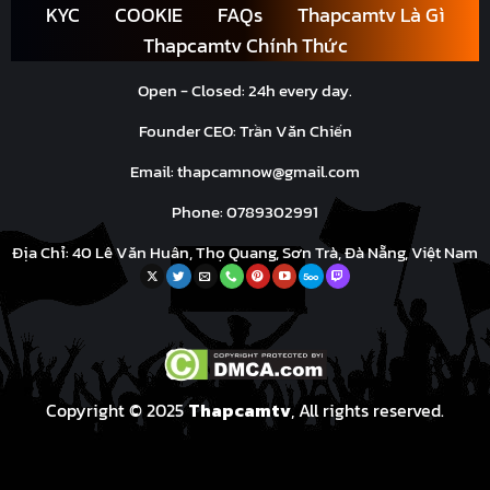
KYC
COOKIE
FAQs
Thapcamtv Là Gì
Thapcamtv Chính Thức
Open - Closed: 24h every day.
Founder CEO: Trần Văn Chiến
Email:
thapcamnow@gmail.com
Phone: 0789302991
Địa Chỉ: 40 Lê Văn Huân, Thọ Quang, Sơn Trà, Đà Nẵng, Việt Nam
Copyright © 2025
Thapcamtv
, All rights reserved.