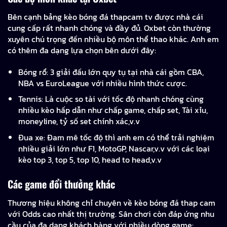
Bên cạnh bảng kèo bóng đá thapcam tv được nhà cái
cung cấp rất nhanh chóng và đầy đủ. Oxbet còn thường
xuyên chú trọng đến nhiều bộ môn thể thao khác. Anh em
có thêm đa dạng lựa chọn bên dưới đây:
Bóng rổ: 3 giải đấu lớn quy tụ tại nhà cái gồm CBA,
NBA vs EuroLeague với nhiều hình thức cược.
Tennis: Là cuộc so tài với tốc độ nhanh chóng cùng
nhiều kèo hấp dẫn như chấp game, chấp set, Tài xỉu,
moneyline, tỷ số set chính xác,v.v
Đua xe: Đam mê tốc độ thì anh em có thể trải nghiệm
nhiều giải lớn như F1, MotoGP, Nascar,v.v với các loại
kèo top 3, top 5, top 10, head to head,v.v
Các game đổi thưởng khác
Thương hiệu không chỉ chuyên về kèo bóng đá thap cam
với Odds cao nhất thị trường. Sân chơi còn đáp ứng nhu
cầu của đa dạng khách hàng với nhiều dòng game: