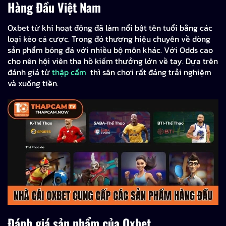
Hàng Đầu Việt Nam
Oxbet từ khi hoạt động đã làm nổi bật tên tuổi bằng các
loại kèo cá cược. Trong đó thương hiệu chuyên về dòng
sản phẩm bóng đá với nhiều bộ môn khác. Với Odds cao
cho nên hội viên tha hồ kiếm thưởng lớn về tay. Dựa trên
đánh giá từ
thập cẩm
thì sân chơi rất đáng trải nghiệm
và xuống tiền.
Đánh giá sản phẩm của Oxbet