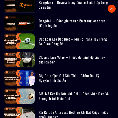
Bongdaso – Review trang đưa tin trực tiếp bóng
đá uy tín
Bongdalu – Đánh giá toàn diện trang web trực
tiếp bóng đá
Các Loại Kèo Đặc Biệt – Rủi Ro Trắng Tay Trong
Cá Cược Bóng Đá
Closing Line Value – Thước đo trình độ của tay
chơi cá độ?
Big Data Định Giá Cầu Thủ – Chấm Dứt Kỷ
Nguyên Thổi Giá Ảo
Giải Mã Kèo Dụ Của Nhà Cái – Cách Nhận Diện Và
Phòng Tránh Hiệu Quả
Rủi Ro Của Antepost Betting Khi Đặt Cược Trước
Nhiều Tháng?