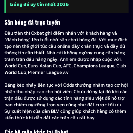
bóng đá uy tín nhất 2026
Sân bóng đá trực tuyến
Đầu tiên thì Oxbet ghi điểm nhấn với khách hàng và
“đánh bóng” tên tuổi nhờ sân chơi bóng đá. Với mục đích
tạo nên thế giới túc cầu online đầy chân thực và đầy đủ
thông tin cần thiết. Nhà cái không ngừng cung cấp hàng
trăm trận đấu hằng ngày. Anh em được nhập cuộc với:
World Cup, Euro, Asian Cup, AFC, Champions League, Club
World Cup, Premier League,v.v
Bảng kèo nhảy liên tục với Odds thưởng nhằm tạo cơ hội
nhận thu nhập cao cho hội viên. Chưa dừng lại đó khi các
trận đấu được sử dụng các tính năng siêu việt để hỗ trợ
bạn chiêm ngưỡng trọn vẹn cũng như đặt cược tối ưu.
Sự xuất hiện của dàn BLV cũng giúp khách hàng có thêm
kiến thức khi dẫn dắt các trận cầu rất hay.
Các bộ môn khác tại Oxbet