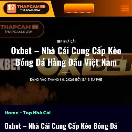
Bỏ
CƯỢC NGAY
qua
nội
dung
TOP NHÀ CÁI
Oxbet – Nhà Cái Cung Cấp Kèo
Bóng Đá Hàng Đầu Việt Nam
ĐĂNG VÀO
THÁNG 1 9, 2026
BỞI
GÀ SIÊU PHỆ
Home
-
Top Nhà Cái
Oxbet – Nhà Cái Cung Cấp Kèo Bóng Đá