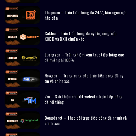
Thapcam – Trực tiếp bóng đá 24/7, kèo ngon cực
hấp dẫn
Cakhia – Trực tiếp bóng đá uy tín, cung cấp
KQBD và BXH chuẩn xác
Luongson – Trải nghiệm xem trực tiếp bóng cực
đã miễn phí 100%
Nowgoal – Trang cung cấp trực tiếp bóng đá uy
tín và chính xác
7m – Giới thiệu chi tiết website trực tiếp bóng
đá nổi tiếng
Bongdanet – Theo dõi trực tiếp bóng đá nhanh và
chính xác