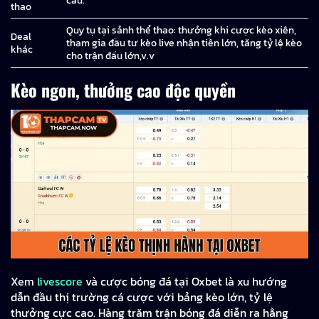
cầu.
thao
Quy tụ tại sảnh thể thao: thưởng khi cược kèo xiên,
Deal
tham gia đầu tư kèo live nhận tiền lớn, tăng tỷ lệ kèo
khác
cho trận đấu lớn,v.v
Kèo ngon, thưởng cao độc quyền
Xem
livescore
và cược bóng đá tại Oxbet là xu hướng
dẫn đầu thị trường cá cược với bảng kèo lớn, tỷ lệ
thưởng cực cao. Hàng trăm trận bóng đá diễn ra hằng