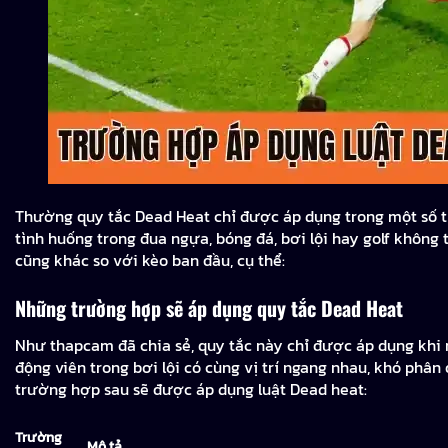
Thường quy tắc Dead Heat chỉ được áp dụng trong một số t
tình huống trong đua ngựa, bóng đá, bơi lội hay golf không
cũng khác so với kèo ban đầu, cụ thể:
Những trường hợp sẽ áp dụng quy tắc Dead Heat
Như thapcam đã chia sẻ, quy tắc này chỉ được áp dụng khi 
động viên trong bơi lội có cùng vị trí ngang nhau, khó phân
trường hợp sau sẽ được áp dụng luật Dead heat:
Trường
Mô tả