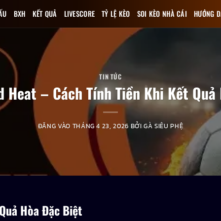
ĐẤU
BXH
KẾT QUẢ
LIVESCORE
TỶ LỆ KÈO
SOI KÈO NHÀ CÁI
HƯỚNG D
TIN TỨC
 Heat – Cách Tính Tiền Khi Kết Quả
ĐĂNG VÀO
THÁNG 4 23, 2026
BỞI
GÀ SIÊU PHỆ
 Quả Hòa Đặc Biệt