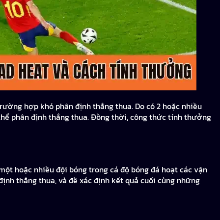
rường hợp khó phân định thắng thua. Do có 2 hoặc nhiều
 thể phân định thắng thua. Đồng thời, công thức tính thưởng
một hoặc nhiều đội bóng trong cá độ bóng đá hoạt các vận
 định thắng thua, và đề xác định kết quả cuối cùng những