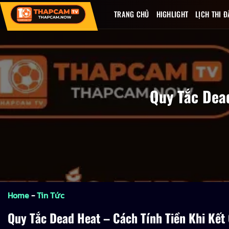
Bỏ
TRANG CHỦ
HIGHLIGHT
LỊCH THI 
qua
nội
dung
Quy Tắc Dead
Home
-
Tin Tức
Quy Tắc Dead Heat – Cách Tính Tiền Khi Kết