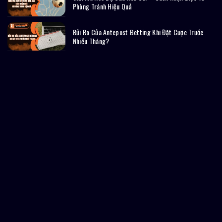
Phòng Tránh Hiệu Quả
Rủi Ro Của Antepost Betting Khi Đặt Cược Trước
Nhiều Tháng?