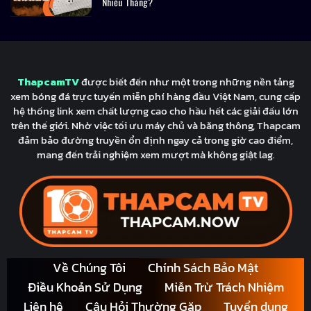
Nhiều Tháng?
ThapcamTV
được biết đến như một trong những nền tảng
xem bóng đá trực tuyến miễn phí hàng đầu Việt Nam, cung cấp
hệ thống link xem chất lượng cao cho hầu hết các giải đấu lớn
trên thế giới. Nhờ việc tối ưu máy chủ và băng thông, Thapcam
đảm bảo đường truyền ổn định ngay cả trong giờ cao điểm,
mang đến trải nghiệm xem mượt mà không giật lag.
Về Chúng Tôi
Chính Sách Bảo Mật
Điều Khoản Sử Dụng
Miễn Trừ Trách Nhiệm
Liên hệ
Câu Hỏi Thường Gặp
Tuyển dụng