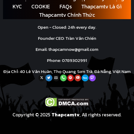
KYC
COOKIE
FAQs
Thapcamtv Là Gì
Thapcamtv Chính Thức
Open - Closed: 24h every day.
Founder CEO: Trần Văn Chiến
Email:
thapcamnow@gmail.com
Phone: 0789302991
Địa Chỉ: 40 Lê Văn Huân, Thọ Quang, Sơn Trà, Đà Nẵng, Việt Nam
Copyright © 2025
Thapcamtv
, All rights reserved.