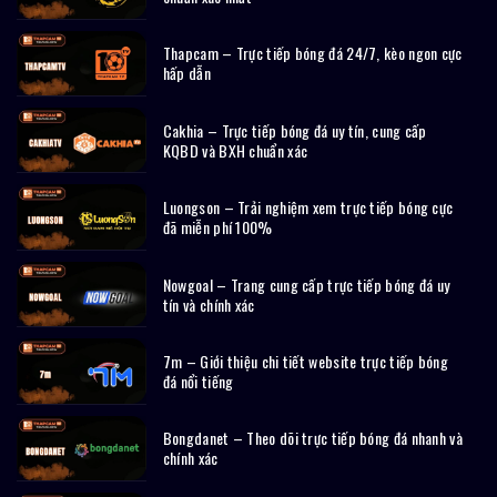
Thapcam – Trực tiếp bóng đá 24/7, kèo ngon cực
hấp dẫn
Cakhia – Trực tiếp bóng đá uy tín, cung cấp
KQBD và BXH chuẩn xác
Luongson – Trải nghiệm xem trực tiếp bóng cực
đã miễn phí 100%
Nowgoal – Trang cung cấp trực tiếp bóng đá uy
tín và chính xác
7m – Giới thiệu chi tiết website trực tiếp bóng
đá nổi tiếng
Bongdanet – Theo dõi trực tiếp bóng đá nhanh và
chính xác