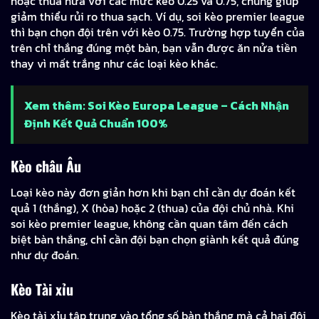
hoặc thua nửa với các mức kèo 0.25 và 0.75, chúng giúp
giảm thiểu rủi ro thua sạch. Ví dụ, soi kèo premier league
thì bạn chọn đội trên với kèo 0.75. Trường hợp tuyển của
trên chỉ thắng đúng một bàn, bạn vẫn được ăn nửa tiền
thay vì mất trắng như các loại kèo khác.
Xem thêm: Soi Kèo Europa League – Cách Nhận
Định Kết Quả Chuẩn 100%
Kèo châu Âu
Loại kèo này đơn giản hơn khi bạn chỉ cần dự đoán kết
quả 1 (thắng), X (hòa) hoặc 2 (thua) của đội chủ nhà. Khi
soi kèo premier league, không cần quan tâm đến cách
biệt bàn thắng, chỉ cần đội bạn chọn giành kết quả đúng
như dự đoán.
Kèo Tài xỉu
Kèo tài xỉu tập trung vào tổng số bàn thắng mà cả hai đội