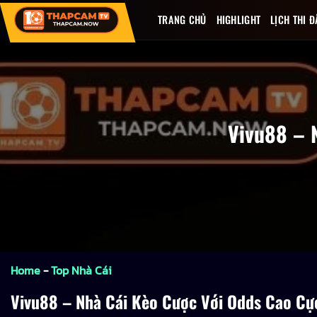
Bỏ
TRANG CHỦ
HIGHLIGHT
LỊCH THI 
qua
nội
dung
Vivu88 – 
Home
-
Top Nhà Cái
Vivu88 – Nhà Cái Kèo Cược Với Odds Cao Cự