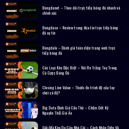
Bongdanet – Theo dõi trực tiếp bóng đá nhanh và
chính xác
Bongdaso – Review trang đưa tin trực tiếp bóng
đá uy tín
Bongdalu – Đánh giá toàn diện trang web trực
tiếp bóng đá
Các Loại Kèo Đặc Biệt – Rủi Ro Trắng Tay Trong
Cá Cược Bóng Đá
Closing Line Value – Thước đo trình độ của tay
chơi cá độ?
Big Data Định Giá Cầu Thủ – Chấm Dứt Kỷ
Nguyên Thổi Giá Ảo
Giải Mã Kèo Dụ Của Nhà Cái – Cách Nhận Diện Và