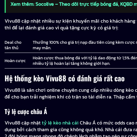
Xem thêm: Socolive – Theo dõi trực tiếp bóng đá, KQBD 
Vivu88 cập nhật nhiều sự kiện khuyến mãi cho khách hàng 
thì để lại đánh giá cao vì quà tặng cực kỳ có giá trị:
Deal cho
Thưởng 100% cho giá trị nạp đầu tiên cùng kèm cược 
tân thủ
may mắn.
Hoàn cược thua bóng đá với tỷ lệ dao động từ 1,5% đ
Hoàn cược
nhiều tỷ lệ hoàn lại tăng không giới hạn.
Hệ thống kèo Vivu88 có đánh giá rất cao
Vivu88 là sân chơi online chuyên cung cấp nhiều dòng kèo 
để cho bạn trải nghiệm khi có trận so tài diễn ra. Thập cẩm
Tỷ lệ cược châu Á
Vivu88 cập nhật
tỷ lệ kèo nhà cái
Châu Á có mức odds cao nh
dụng bởi cách tham gia cũng không quá khó. Nhà cái đưa ra m
2 đội bóng mang phong độ chênh lệch nhằm tạo nên sự côn