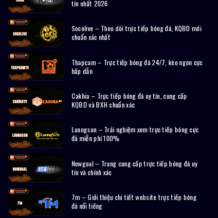
tín nhất 2026
Socolive – Theo dõi trực tiếp bóng đá, KQBD mới
chuẩn xác nhất
Thapcam – Trực tiếp bóng đá 24/7, kèo ngon cực
hấp dẫn
Cakhia – Trực tiếp bóng đá uy tín, cung cấp
KQBD và BXH chuẩn xác
Luongson – Trải nghiệm xem trực tiếp bóng cực
đã miễn phí 100%
Nowgoal – Trang cung cấp trực tiếp bóng đá uy
tín và chính xác
7m – Giới thiệu chi tiết website trực tiếp bóng
đá nổi tiếng