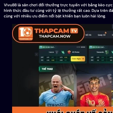
Vivu88 là sân chơi đổi thưởng trực tuyến với bảng kèo cực
hình thức đầu tư cùng với tỷ lệ thưởng rất cao. Dựa trên đ
cùng với nhiều ưu điểm nổi bật khiến bạn luôn hài lòng.