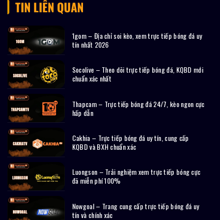
TIN LIÊN QUAN
1gom – Địa chỉ soi kèo, xem trực tiếp bóng đá uy
tín nhất 2026
Socolive – Theo dõi trực tiếp bóng đá, KQBD mới
chuẩn xác nhất
Thapcam – Trực tiếp bóng đá 24/7, kèo ngon cực
hấp dẫn
Cakhia – Trực tiếp bóng đá uy tín, cung cấp
KQBD và BXH chuẩn xác
Luongson – Trải nghiệm xem trực tiếp bóng cực
đã miễn phí 100%
Nowgoal – Trang cung cấp trực tiếp bóng đá uy
tín và chính xác