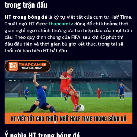
trong trận đấu
HT trong bóng đá
là ký tự viết tắt của cụm từ Half Time.
Thuật ngữ HT được
thapcamtv
dùng để chỉ khoảng thời
gian nghỉ ngơi chính thức giữa hai hiệp đấu của một trận
cầu. Theo quy định chung của FIFA, sau khi 45 phút thi
đấu đầu tiên và thời gian bù giờ kết thúc, trọng tài sẽ
thổi còi báo hiệu HT bắt đầu.
Ý nghĩa HT trong bóng đá