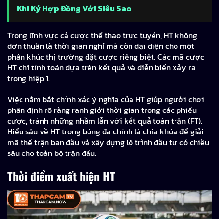
Khi Ký Hợp Đồng Với Siêu Sao
Trong lĩnh vực cá cược thể thao trực tuyến, HT không
đơn thuần là thời gian nghỉ mà còn đại diện cho một
phân khúc thị trường đặt cược riêng biệt. Các mã cược
HT chỉ tính toán dựa trên kết quả và diễn biến xảy ra
trong hiệp 1.
Việc nắm bắt chính xác ý nghĩa của HT giúp người chơi
phân định rõ ràng ranh giới thời gian trong các phiếu
cược, tránh những nhầm lẫn với kết quả toàn trận (FT).
Hiểu sâu về HT trong bóng đá chính là chìa khóa để giải
mã thế trận ban đầu và xây dựng lộ trình đầu tư có chiều
sâu cho toàn bộ trận đấu.
Thời điểm xuất hiện HT