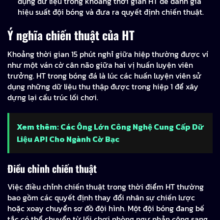
dụng dữ liệu trong khoảng thời gian HT để đánh giá
hiệu suất đội bóng và đưa ra quyết định chiến thuật.
Ý nghĩa chiến thuật của HT
Khoảng thời gian 15 phút nghỉ giữa hiệp thường được ví
như một ván cờ cân não giữa hai vị huấn luyện viên
trưởng. HT trong bóng đá là lúc các huấn luyện viên sử
dụng những dữ liệu thu thập được trong hiệp 1 để xây
dựng lại cấu trúc lối chơi.
Xem thêm: Các Ông Lớn Công Nghệ Cung Cấp Dữ
Liệu API Cho Ngành Cờ Bạc
Điều chỉnh chiến thuật
Việc điều chỉnh chiến thuật trong thời điểm HT thường
bao gồm các quyết định thay đổi nhân sự chiến lược
hoặc xoay chuyển sơ đồ đội hình. Một đội bóng đang bế
tắc có thể chuyển từ lối chơi phòng ngự phản công sang