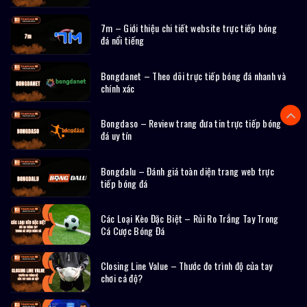
7m – Giới thiệu chi tiết website trực tiếp bóng
đá nổi tiếng
Bongdanet – Theo dõi trực tiếp bóng đá nhanh và
chính xác
Bongdaso – Review trang đưa tin trực tiếp bóng
đá uy tín
Bongdalu – Đánh giá toàn diện trang web trực
tiếp bóng đá
Các Loại Kèo Đặc Biệt – Rủi Ro Trắng Tay Trong
Cá Cược Bóng Đá
Closing Line Value – Thước đo trình độ của tay
chơi cá độ?