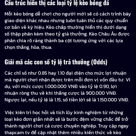
Cấu trúc hiển thị các loại tỷ lệ kèo bóng đá
Mỗi kèo bóng dễ chơi cho người mới sẽ có cách trình bày
giao diện khác nhau nhưng luôn tuân thủ các quy chuẩn
cơ bản về ký hiệu. Kèo chấp thường hiển thị dưới dạng
số thập phân kèm theo tỷ giá thưởng. Kèo Châu Âu được
phân chia rõ ràng thành ba cột tương ứng với các lựa
chọn thắng, hòa, thua.
Giải mã các con số tỷ lệ trả thưởng (Odds)
Các chỉ số như 0.85 hay 1.10 đại diện cho mức lợi nhuận
mà người chơi nhận được trên mỗi đơn vị vốn đầu tư. Ví
dụ, với mức cược 1.000.000 VNĐ vào tỷ lệ 0.90, lợi
nhuận ròng thu về khi thắng cược là 900.000 VNĐ.
Ngược lại, nếu tỷ lệ là 1.15, số tiền lời sẽ là 1.150.000 VNĐ.
Việc kiên trì học hỏi và tích lũy kinh nghiệm từ những
loại kèo đơn giản nhất sẽ là bước đệm vững chắc để trở
thành người chơi cá cược chuyên nghiệp. Truy cập ngay
thapcam tv để cập nhật thêm nhiều kiến thức về kèo