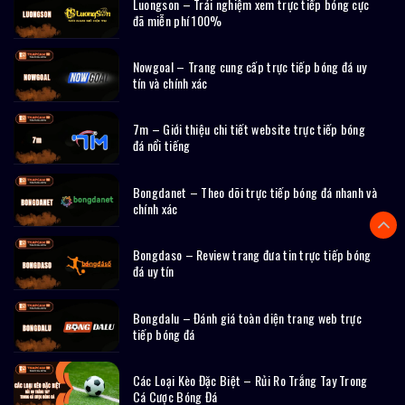
Luongson – Trải nghiệm xem trực tiếp bóng cực
đã miễn phí 100%
Nowgoal – Trang cung cấp trực tiếp bóng đá uy
tín và chính xác
7m – Giới thiệu chi tiết website trực tiếp bóng
đá nổi tiếng
Bongdanet – Theo dõi trực tiếp bóng đá nhanh và
chính xác
Bongdaso – Review trang đưa tin trực tiếp bóng
đá uy tín
Bongdalu – Đánh giá toàn diện trang web trực
tiếp bóng đá
Các Loại Kèo Đặc Biệt – Rủi Ro Trắng Tay Trong
Cá Cược Bóng Đá