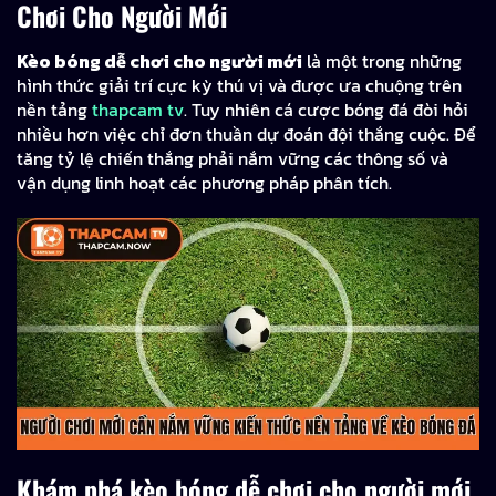
Chơi Cho Người Mới
Kèo bóng dễ chơi cho người mới
là một trong những
hình thức giải trí cực kỳ thú vị và được ưa chuộng trên
nền tảng
thapcam tv
. Tuy nhiên cá cược bóng đá đòi hỏi
nhiều hơn việc chỉ đơn thuần dự đoán đội thắng cuộc. Để
tăng tỷ lệ chiến thắng phải nắm vững các thông số và
vận dụng linh hoạt các phương pháp phân tích.
Khám phá kèo bóng dễ chơi cho người mới