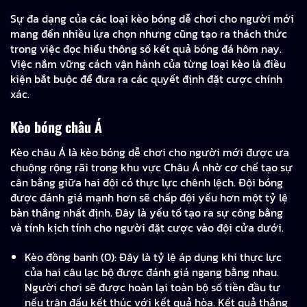
Sự đa dạng của các loại kèo bóng dễ chơi cho người mới
mang đến nhiều lựa chọn nhưng cũng tạo ra thách thức
trong việc đọc hiểu thông số kết quả bóng đá hôm nay.
Việc nắm vững cách vận hành của từng loại kèo là điều
kiện bắt buộc để đưa ra các quyết định đặt cược chính
xác.
Kèo bóng châu Á
Kèo châu Á là kèo bóng dễ chơi cho người mới được ưa
chuộng rộng rãi trong khu vực Châu Á nhờ cơ chế tạo sự
cân bằng giữa hai đội có thực lực chênh lệch. Đội bóng
được đánh giá mạnh hơn sẽ chấp đội yếu hơn một tỷ lệ
bàn thắng nhất định. Đây là yếu tố tạo ra sự công bằng
và tính kịch tính cho người đặt cược vào đội cửa dưới.
Kèo đồng banh (0): Đây là tỷ lệ áp dụng khi thực lực
của hai câu lạc bộ được đánh giá ngang bằng nhau.
Người chơi sẽ được hoàn lại toàn bộ số tiền đầu tư
nếu trận đấu kết thúc với kết quả hòa. Kết quả thắng