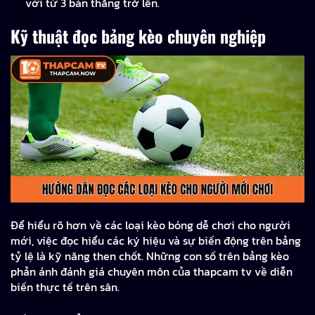
với từ 3 bàn thắng trở lên.
Kỹ thuật đọc bảng kèo chuyên nghiệp
Để hiểu rõ hơn về các loại kèo bóng dễ chơi cho người
mới, việc đọc hiểu các ký hiệu và sự biến động trên bảng
tỷ lệ là kỹ năng then chốt. Những con số trên bảng kèo
phản ánh đánh giá chuyên môn của thapcam tv về diễn
biến thực tế trên sân.