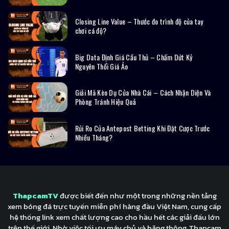
Closing Line Value – Thước đo trình độ của tay
chơi cá độ?
Big Data Định Giá Cầu Thủ – Chấm Dứt Kỷ
Nguyên Thổi Giá Ảo
Giải Mã Kèo Dụ Của Nhà Cái – Cách Nhận Diện Và
Phòng Tránh Hiệu Quả
Rủi Ro Của Antepost Betting Khi Đặt Cược Trước
Nhiều Tháng?
ThapcamTV
được biết đến như một trong những nền tảng
xem bóng đá trực tuyến miễn phí hàng đầu Việt Nam, cung cấp
hệ thống link xem chất lượng cao cho hầu hết các giải đấu lớn
trên thế giới. Nhờ việc tối ưu máy chủ và băng thông, Thapcam