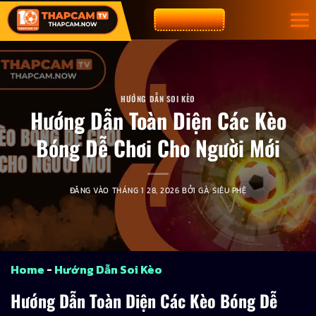
Bỏ
CƯỢC NGAY
qua
nội
dung
HƯỚNG DẪN SOI KÈO
Hướng Dẫn Toàn Diện Các Kèo
Bóng Dễ Chơi Cho Người Mới
ĐĂNG VÀO
THÁNG 1 28, 2026
BỞI
GÀ SIÊU PHỆ
Home
-
Hướng Dẫn Soi Kèo
Hướng Dẫn Toàn Diện Các Kèo Bóng Dễ