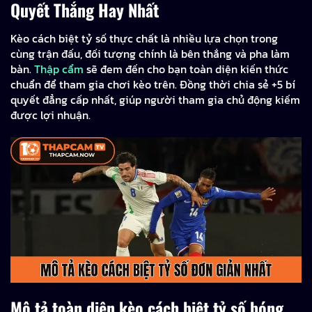
Quyết Thắng Hay Nhất
Kèo cách biệt tỷ số thực chất là nhiều lựa chọn trong
cùng trận đấu, đối tượng chính là bên thắng và pha làm
bàn.
Thập cẩm
sẽ đem đến cho bạn toàn diện kiến thức
chuẩn để tham gia chơi kèo trên. Đồng thời chia sẻ +5 bí
quyết đẳng cấp nhất, giúp người tham gia chủ động kiếm
được lợi nhuận.
Mô tả toàn diện kèo cách biệt tỷ số bóng