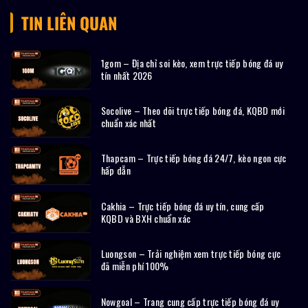
TIN LIÊN QUAN
1gom – Địa chỉ soi kèo, xem trực tiếp bóng đá uy
tín nhất 2026
Socolive – Theo dõi trực tiếp bóng đá, KQBD mới
chuẩn xác nhất
Thapcam – Trực tiếp bóng đá 24/7, kèo ngon cực
hấp dẫn
Cakhia – Trực tiếp bóng đá uy tín, cung cấp
KQBD và BXH chuẩn xác
Luongson – Trải nghiệm xem trực tiếp bóng cực
đã miễn phí 100%
Nowgoal – Trang cung cấp trực tiếp bóng đá uy