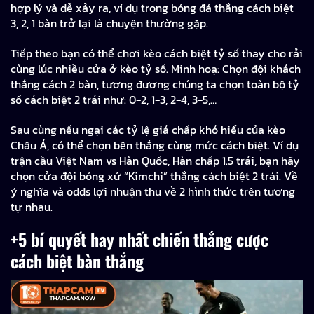
hợp lý và dễ xảy ra, ví dụ trong bóng đá thắng cách biệt
3, 2, 1 bàn trở lại là chuyện thường gặp.
Tiếp theo bạn có thể chơi kèo cách biệt tỷ số thay cho rải
cùng lúc nhiều cửa ở kèo tỷ số. Minh hoạ: Chọn đội khách
thắng cách 2 bàn, tương đương chúng ta chọn toàn bộ tỷ
số cách biệt 2 trái như: 0-2, 1-3, 2-4, 3-5,…
Sau cùng nếu ngại các tỷ lệ giá chấp khó hiểu của kèo
Châu Á, có thể chọn bên thắng cùng mức cách biệt. Ví dụ
trận cầu Việt Nam vs Hàn Quốc, Hàn chấp 1.5 trái, bạn hãy
chọn cửa đội bóng xứ “Kimchi” thắng cách biệt 2 trái. Về
ý nghĩa và odds lợi nhuận thu về 2 hình thức trên tương
tự nhau.
+5 bí quyết hay nhất chiến thắng cược
cách biệt bàn thắng