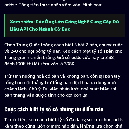
odds = Tổng tiền thực nhận gồm vốn. Minh hoạ:
Xem thêm: Các Ông Lớn Công Nghệ Cung Cấp Dữ
Liệu API Cho Ngành Cờ Bạc
Chọn Trung Quốc thắng cách biệt Nhật 2 bàn, chung cuộc
về 2-0 cho đội bóng tỷ dân: Kèo cách biệt tỷ số 1 bàn cho
Trung giành chiến thắng. Giả sử odds cửa này là 3.98,
đánh 100K thì lãi kèm vốn là 398K.
Trừ tình huống hoà có bàn và không bàn, còn lại bạn lấy
tổng bàn đội thắng trừ tổng bàn đội thua ra đúng mức
chênh lệch. Chú ý: Dù việc phản lưới nhà xuất hiện thì
bàn thắng vẫn được tính cho đội còn lại.
Cược cách biệt tỷ số có những ưu điểm nào
Trước tiên, kèo cách biệt tỷ số đa dạng sự lựa chọn, odds
kèm theo cũng luôn ở mức hấp dẫn. Những lựa chọn khá