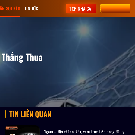
TOP NHÀ CÁI
CƯỢC NGAY
ẪN SOI KÈO
TIN TỨC
t Thắng Thua
TIN LIÊN QUAN
1gom – Địa chỉ soi kèo, xem trực tiếp bóng đá uy