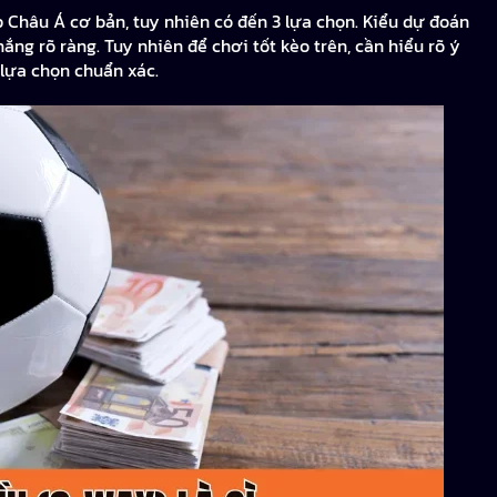
 Châu Á cơ bản, tuy nhiên có đến 3 lựa chọn. Kiểu dự đoán
hắng rõ ràng. Tuy nhiên để chơi tốt kèo trên, cần hiểu rõ ý
lựa chọn chuẩn xác.