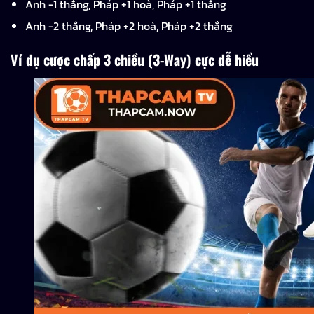
Anh -1 thắng, Pháp +1 hoà, Pháp +1 thắng
Anh -2 thắng, Pháp +2 hoà, Pháp +2 thắng
Ví dụ cược chấp 3 chiều (3-Way) cực dễ hiểu