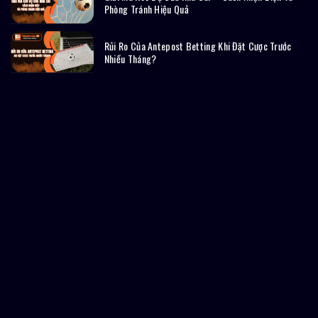
Phòng Tránh Hiệu Quả
Rủi Ro Của Antepost Betting Khi Đặt Cược Trước
Nhiều Tháng?