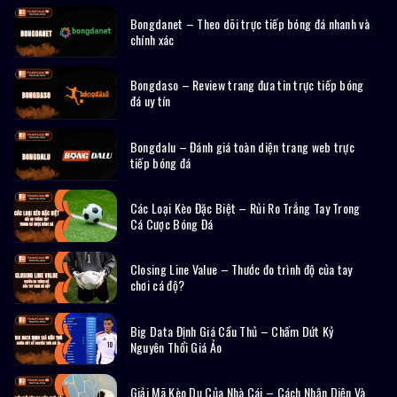
Bongdanet – Theo dõi trực tiếp bóng đá nhanh và
chính xác
Bongdaso – Review trang đưa tin trực tiếp bóng
đá uy tín
Bongdalu – Đánh giá toàn diện trang web trực
tiếp bóng đá
Các Loại Kèo Đặc Biệt – Rủi Ro Trắng Tay Trong
Cá Cược Bóng Đá
Closing Line Value – Thước đo trình độ của tay
chơi cá độ?
Big Data Định Giá Cầu Thủ – Chấm Dứt Kỷ
Nguyên Thổi Giá Ảo
Giải Mã Kèo Dụ Của Nhà Cái – Cách Nhận Diện Và