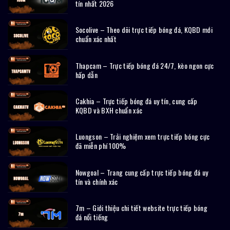
tín nhất 2026
Socolive – Theo dõi trực tiếp bóng đá, KQBD mới
chuẩn xác nhất
Thapcam – Trực tiếp bóng đá 24/7, kèo ngon cực
hấp dẫn
Cakhia – Trực tiếp bóng đá uy tín, cung cấp
KQBD và BXH chuẩn xác
Luongson – Trải nghiệm xem trực tiếp bóng cực
đã miễn phí 100%
Nowgoal – Trang cung cấp trực tiếp bóng đá uy
tín và chính xác
7m – Giới thiệu chi tiết website trực tiếp bóng
đá nổi tiếng