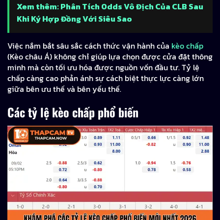
Xem thêm: Phân Tích Odds Vô Địch Của CLB Sau
Khi Ký Hợp Đồng Với Siêu Sao
Việc nắm bắt sâu sắc cách thức vận hành của
kèo chấp
(Kèo châu Á) không chỉ giúp lựa chọn được cửa đặt thông
minh mà còn tối ưu hóa được nguồn vốn đầu tư. Tỷ lệ
chấp càng cao phản ánh sự cách biệt thực lực càng lớn
giữa bên ưu thế và bên yếu thế.
Các tỷ lệ kèo chấp phổ biến