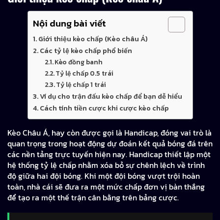
Nội dung bài viết
Giới thiệu kèo chấp (Kèo châu Á)
Các tỷ lệ kèo chấp phổ biến
Kèo đồng banh
Tỷ lệ chấp 0.5 trái
Tỷ lệ chấp 1 trái
Ví dụ cho trận đấu kèo chấp để bạn dễ hiểu
Cách tính tiền cược khi cược kèo chấp
Kèo Châu Á, hay còn được gọi là Handicap, đóng vai trò là
quan trọng trong hoạt động dự đoán kết quả bóng đá trên
các nền tảng trực tuyến hiện nay. Handicap thiết lập một
hệ thống tỷ lệ chấp nhằm xóa bỏ sự chênh lệch về trình
độ giữa hai đội bóng. Khi một đội bóng vượt trội hoàn
toàn, nhà cái sẽ đưa ra một mức chấp đơn vị bàn thắng
để tạo ra một thế trận cân bằng trên bảng cược.