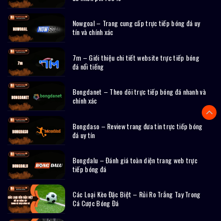
Nowgoal – Trang cung cấp trực tiếp bóng đá uy
tín và chính xác
7m – Giới thiệu chi tiết website trực tiếp bóng
đá nổi tiếng
Bongdanet – Theo dõi trực tiếp bóng đá nhanh và
chính xác
Bongdaso – Review trang đưa tin trực tiếp bóng
đá uy tín
Bongdalu – Đánh giá toàn diện trang web trực
tiếp bóng đá
Các Loại Kèo Đặc Biệt – Rủi Ro Trắng Tay Trong
Cá Cược Bóng Đá