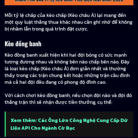
Mỗi tỷ lệ chấp của kèo chấp (Kèo châu Á) lại mang đến
một quy luật thắng thua khác nhau cần ghi nhớ để không
bị nhầm lẫn trong quá trình đặt cược.
Kèo đồng banh
Kèo đồng banh xuất hiện khi hai đội bóng có sức mạnh
tương đương nhau và không bên nào chấp bên nào. Đây
là loại kèo chấp (Kèo châu Á) đơn giản nhất và thường
thấy trong các trận chung kết hoặc những trận cầu đinh
mà cả hai đội đều đang có phong độ đỉnh cao.
Với cách chơi kèo đồng banh, nếu chọn đội nào và đội đó
thắng trận thì sẽ nhận được tiền thưởng, cụ thể:
Xem thêm: Các Ông Lớn Công Nghệ Cung Cấp Dữ
Liệu API Cho Ngành Cờ Bạc