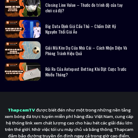
Closing Line Value – Thước đo trình độ của tay
chơi cá độ?
Big Data Định Giá Cầu Thủ – Chấm Dứt Kỷ
Nguyên Thổi Giá Ảo
Giải Mã Kèo Dụ Của Nhà Cái – Cách Nhận Diện Và
Phòng Tránh Hiệu Quả
Rủi Ro Của Antepost Betting Khi Đặt Cược Trước
Nhiều Tháng?
ThapcamTV
được biết đến như một trong những nền tảng
xem bóng đá trực tuyến miễn phí hàng đầu Việt Nam, cung cấp
hệ thống link xem chất lượng cao cho hầu hết các giải đấu lớn
trên thế giới. Nhờ việc tối ưu máy chủ và băng thông, Thapcam
đảm bảo đường truyền ổn định ngay cả trong giờ cao điểm,