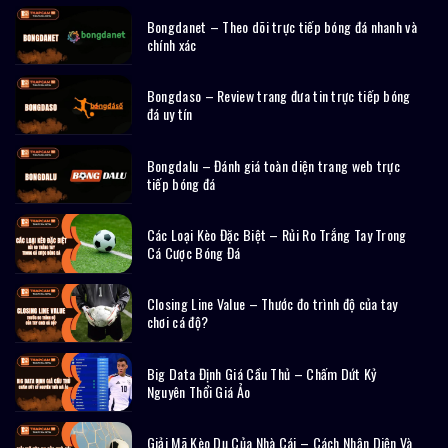
Bongdanet – Theo dõi trực tiếp bóng đá nhanh và
chính xác
Bongdaso – Review trang đưa tin trực tiếp bóng
đá uy tín
Bongdalu – Đánh giá toàn diện trang web trực
tiếp bóng đá
Các Loại Kèo Đặc Biệt – Rủi Ro Trắng Tay Trong
Cá Cược Bóng Đá
Closing Line Value – Thước đo trình độ của tay
chơi cá độ?
Big Data Định Giá Cầu Thủ – Chấm Dứt Kỷ
Nguyên Thổi Giá Ảo
Giải Mã Kèo Dụ Của Nhà Cái – Cách Nhận Diện Và