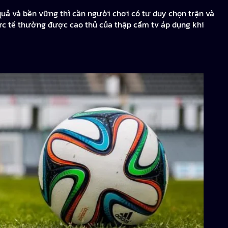
quả và bền vững thì cần người chơi có tư duy chọn trận và
hực tế thường được cao thủ của thập cẩm tv áp dụng khi