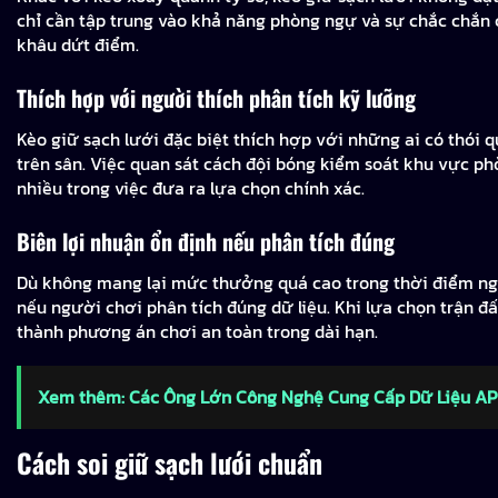
chỉ cần tập trung vào khả năng phòng ngự và sự chắc chắn 
khâu dứt điểm.
Thích hợp với người thích phân tích kỹ lưỡng
Kèo giữ sạch lưới đặc biệt thích hợp với những ai có thói 
trên sân. Việc quan sát cách đội bóng kiểm soát khu vực phòn
nhiều trong việc đưa ra lựa chọn chính xác.
Biên lợi nhuận ổn định nếu phân tích đúng
Dù không mang lại mức thưởng quá cao trong thời điểm ngắn
nếu người chơi phân tích đúng dữ liệu. Khi lựa chọn trận đấ
thành phương án chơi an toàn trong dài hạn.
Xem thêm: Các Ông Lớn Công Nghệ Cung Cấp Dữ Liệu AP
Cách soi giữ sạch lưới chuẩn