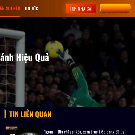
TOP NHÀ CÁI
CƯỢC NGAY
ẪN SOI KÈO
TIN TỨC
Đánh Hiệu Quả
TIN LIÊN QUAN
1gom – Địa chỉ soi kèo, xem trực tiếp bóng đá uy