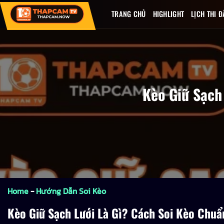
Bỏ
TRANG CHỦ
HIGHLIGHT
LỊCH THI 
qua
nội
dung
Kèo Giữ Sạch
Home
-
Hướng Dẫn Soi Kèo
Kèo Giữ Sạch Lưới Là Gì? Cách Soi Kèo Chuẩ