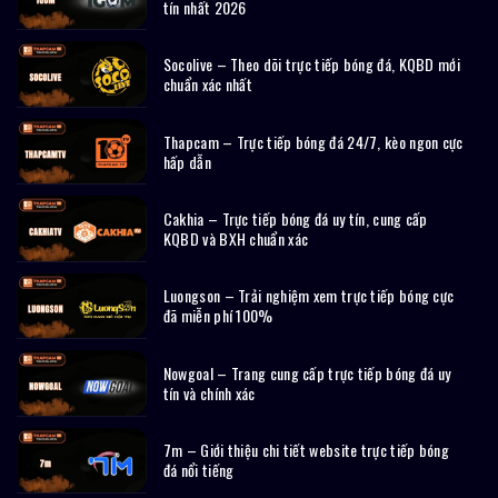
tín nhất 2026
Socolive – Theo dõi trực tiếp bóng đá, KQBD mới
chuẩn xác nhất
Thapcam – Trực tiếp bóng đá 24/7, kèo ngon cực
hấp dẫn
Cakhia – Trực tiếp bóng đá uy tín, cung cấp
KQBD và BXH chuẩn xác
Luongson – Trải nghiệm xem trực tiếp bóng cực
đã miễn phí 100%
Nowgoal – Trang cung cấp trực tiếp bóng đá uy
tín và chính xác
7m – Giới thiệu chi tiết website trực tiếp bóng
đá nổi tiếng