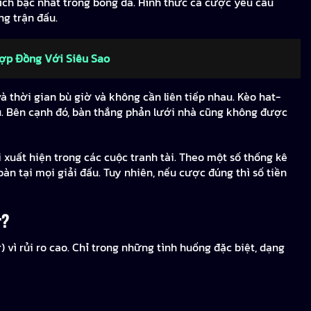
ích bậc nhất trong bóng đá. Hình thức cá cược yêu cầu
ng trận đấu.
Hợp Đồng Với Siêu Sao
à thời gian bù giờ và không cần liên tiếp nhau. Kèo hat-
lưu. Bên cạnh đó, bàn thắng phản lưới nhà cũng không được
i xuất hiện trong các cuộc tranh tài. Theo một số thống kê
àn tại mọi giải đấu. Tuy nhiên, nếu cược đúng thì số tiền
r?
) vì rủi ro cao. Chỉ trong những tình huống đặc biệt, dạng