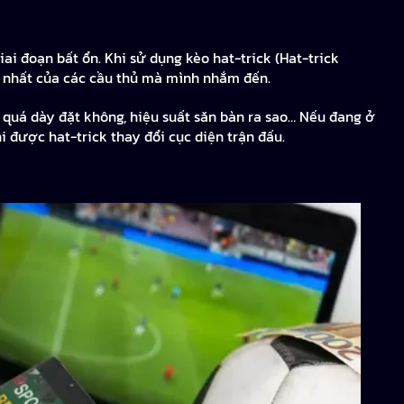
iai đoạn bất ổn. Khi sử dụng kèo hat-trick (Hat-trick
gần nhất của các cầu thủ mà mình nhắm đến.
ó quá dày đặt không, hiệu suất săn bàn ra sao… Nếu đang ở
i được hat-trick thay đổi cục diện trận đấu.