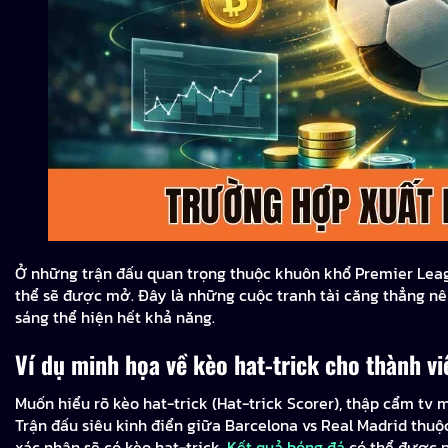
Ở những trận đấu quan trọng thuộc khuôn khổ Premier Leagu
thể sẽ được mở. Đây là những cuộc tranh tài căng thẳng nê
sáng thể hiện hết khả năng.
Ví dụ minh họa về kèo hat-trick cho thành v
Muốn hiểu rõ kèo hat-trick (Hat-trick Scorer), thập cẩm tv
Trận đấu siêu kinh điển giữa Barcelona vs Real Madrid th
xác nhận sẽ có kèo hat-trick.
Kết quả bóng đá
có thể được p