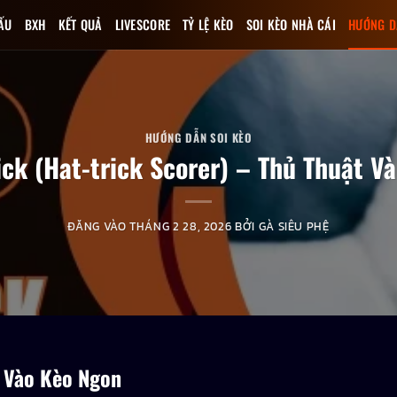
ĐẤU
BXH
KẾT QUẢ
LIVESCORE
TỶ LỆ KÈO
SOI KÈO NHÀ CÁI
HƯỚNG D
HƯỚNG DẪN SOI KÈO
ick (Hat-trick Scorer) – Thủ Thuật V
ĐĂNG VÀO
THÁNG 2 28, 2026
BỞI
GÀ SIÊU PHỆ
t Vào Kèo Ngon