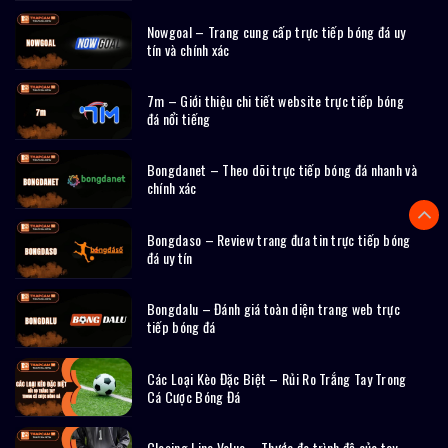
Nowgoal – Trang cung cấp trực tiếp bóng đá uy
tín và chính xác
7m – Giới thiệu chi tiết website trực tiếp bóng
đá nổi tiếng
Bongdanet – Theo dõi trực tiếp bóng đá nhanh và
chính xác
Bongdaso – Review trang đưa tin trực tiếp bóng
đá uy tín
Bongdalu – Đánh giá toàn diện trang web trực
tiếp bóng đá
Các Loại Kèo Đặc Biệt – Rủi Ro Trắng Tay Trong
Cá Cược Bóng Đá
Closing Line Value – Thước đo trình độ của tay