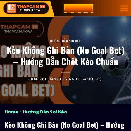
Bỏ
CƯỢC NGAY
qua
nội
dung
HƯỚNG DẪN SOI KÈO
Kèo Không Ghi Bàn (No Goal Bet)
– Hướng Dẫn Chốt Kèo Chuẩn
ĐĂNG VÀO
THÁNG 3 3, 2026
BỞI
GÀ SIÊU PHỆ
Home
-
Hướng Dẫn Soi Kèo
Kèo Không Ghi Bàn (No Goal Bet) – Hướng