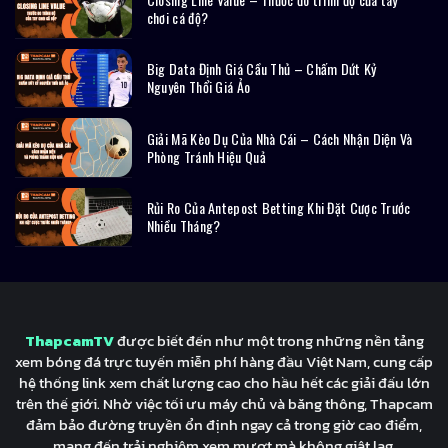
chơi cá độ?
Big Data Định Giá Cầu Thủ – Chấm Dứt Kỷ
Nguyên Thổi Giá Ảo
Giải Mã Kèo Dụ Của Nhà Cái – Cách Nhận Diện Và
Phòng Tránh Hiệu Quả
Rủi Ro Của Antepost Betting Khi Đặt Cược Trước
Nhiều Tháng?
ThapcamTV
được biết đến như một trong những nền tảng
xem bóng đá trực tuyến miễn phí hàng đầu Việt Nam, cung cấp
hệ thống link xem chất lượng cao cho hầu hết các giải đấu lớn
trên thế giới. Nhờ việc tối ưu máy chủ và băng thông, Thapcam
đảm bảo đường truyền ổn định ngay cả trong giờ cao điểm,
mang đến trải nghiệm xem mượt mà không giật lag.