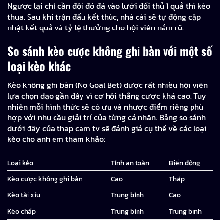
Ngược lại chỉ cần đội đó đá vào lưới đối thủ 1 quả thì kèo
thua. Sau khi trận đấu kết thúc, nhà cái sẽ tự động cập
nhật kết quả và tỷ lệ thưởng cho hội viên nắm rõ.
So sánh kèo cược không ghi bàn với một số
loại kèo khác
Kèo không ghi bàn (No Goal Bet) được rất nhiều hội viên
lựa chọn dạo gần đây vì cơ hội thắng cược khá cao. Tuy
nhiên mỗi hình thức sẽ có ưu và nhược điểm riêng phù
hợp với nhu cầu giải trí của từng cá nhân. Bảng so sánh
dưới đây của thap cam tv sẽ đánh giá cụ thể về các loại
kèo cho anh em tham khảo:
Loại kèo
Tính an toàn
Biến động
Kèo cược không ghi bàn
Cao
Thấp
Kèo tài xỉu
Trung bình
Cao
Kèo chấp
Trung bình
Trung bình