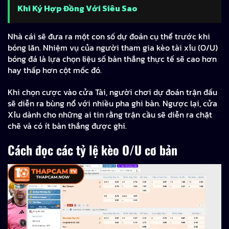
Khi Ký Hợp Đồng Với Siêu Sao
Nhà cái sẽ đưa ra một con số dự đoán cụ thể trước khi
bóng lăn. Nhiệm vụ của người tham gia kèo tài xỉu (O/U)
bóng đá là lựa chọn liệu số bàn thắng thực tế sẽ cao hơn
hay thấp hơn cột mốc đó.
Khi chọn cược vào cửa Tài, người chơi dự đoán trận đấu
sẽ diễn ra bùng nổ với nhiều pha ghi bàn. Ngược lại, cửa
Xỉu dành cho những ai tin rằng trận cầu sẽ diễn ra chặt
chẽ và có ít bàn thắng được ghi.
Cách đọc các tỷ lệ kèo O/U cơ bản