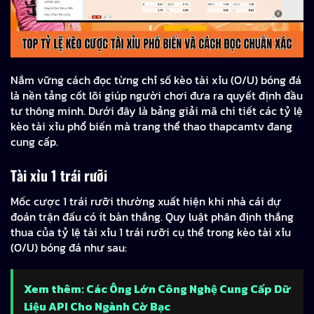
Nắm vững cách đọc từng chỉ số kèo tài xỉu (O/U) bóng đá
là nền tảng cốt lõi giúp người chơi đưa ra quyết định đầu
tư thông minh. Dưới đây là bảng giải mã chi tiết các tỷ lệ
kèo tài xỉu phổ biến mà trang thể thao thapcamtv đang
cung cấp.
Tài xỉu 1 trái rưỡi
Mốc cược 1 trái rưỡi thường xuất hiện khi nhà cái dự
đoán trận đấu có ít bàn thắng. Quy luật phân định thắng
thua của tỷ lệ tài xỉu 1 trái rưỡi cụ thể trong kèo tài xỉu
(O/U) bóng đá như sau:
Xem thêm: Các Ông Lớn Công Nghệ Cung Cấp Dữ
Liệu API Cho Ngành Cờ Bạc