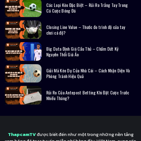
Các Loại Kèo Đặc Biệt – Rủi Ro Trắng Tay Trong
Cá Cược Bóng Đá
Closing Line Value – Thước đo trình độ của tay
chơi cá độ?
Big Data Định Giá Cầu Thủ – Chấm Dứt Kỷ
Nguyên Thổi Giá Ảo
Giải Mã Kèo Dụ Của Nhà Cái – Cách Nhận Diện Và
Phòng Tránh Hiệu Quả
Rủi Ro Của Antepost Betting Khi Đặt Cược Trước
Nhiều Tháng?
ThapcamTV
được biết đến như một trong những nền tảng
xem bóng đá trực tuyến miễn phí hàng đầu Việt Nam, cung cấp