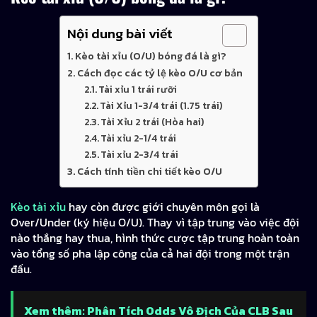
Nội dung bài viết
Kèo tài xỉu (O/U) bóng đá là gì?
Cách đọc các tỷ lệ kèo O/U cơ bản
Tài xỉu 1 trái rưỡi
Tài Xỉu 1-3/4 trái (1.75 trái)
Tài Xỉu 2 trái (Hòa hai)
Tài xỉu 2-1/4 trái
Tài xỉu 2-3/4 trái
Cách tính tiền chi tiết kèo O/U
Kèo tài xỉu
hay còn được giới chuyên môn gọi là
Over/Under (ký hiệu O/U). Thay vì tập trung vào việc đội
nào thắng hay thua, hình thức cược tập trung hoàn toàn
vào tổng số pha lập công của cả hai đội trong một trận
đấu.
Xem thêm: Phân Tích Odds Vô Địch Của CLB Sau