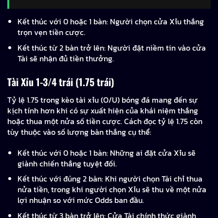
Kết thúc với 0 hoặc 1 bàn: Người chọn cửa Xỉu thắng
trọn vẹn tiền cược.
Kết thúc từ 2 bàn trở lên: Người đặt niềm tin vào cửa
Tài sẽ nhận đủ tiền thưởng.
Tài Xỉu 1-3/4 trái (1.75 trái)
Tỷ lệ 1.75 trong kèo tài xỉu (O/U) bóng đá mang đến sự
kịch tính hơn khi có sự xuất hiện của khái niệm thắng
hoặc thua một nửa số tiền cược. Cách đọc tỷ lệ 1.75 còn
tùy thuộc vào số lượng bàn thắng cụ thể:
Kết thúc với 0 hoặc 1 bàn: Những ai đặt cửa Xỉu sẽ
giành chiến thắng tuyệt đối.
Kết thúc với đúng 2 bàn: Khi người chọn Tài chỉ thua
nửa tiền, trong khi người chọn Xỉu sẽ thu về một nửa
lợi nhuận so với mức Odds ban đầu.
Kết thúc từ 3 bàn trở lên: Cửa Tài chính thức giành