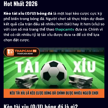
Hot Nhất 2026
Kèo tài xỉu (O/U) bóng đá
là một loại kèo cược cực kỳ
phổ biến trong bóng đá. Người chơi sẽ thực hiện dự đoán
kết quả của trận đấu sẽ nhiều hơn (tài) hay ít hơn (xỉu) so
với con số mà trang thể thao
thapcamtv
đưa ra. Chính vì
thế có rất nhiều tỷ lệ tài xỉu được đưa ra để có thể lựa
chọn đặt cược.
Kèo tài xỉu (O/U) bóng đá là gì?