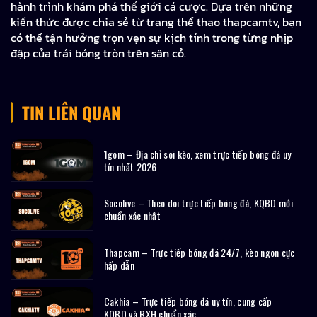
hành trình khám phá thế giới cá cược. Dựa trên những
kiến thức được chia sẻ từ trang thể thao thapcamtv, bạn
có thể tận hưởng trọn vẹn sự kịch tính trong từng nhịp
đập của trái bóng tròn trên sân cỏ.
TIN LIÊN QUAN
1gom – Địa chỉ soi kèo, xem trực tiếp bóng đá uy
tín nhất 2026
Socolive – Theo dõi trực tiếp bóng đá, KQBD mới
chuẩn xác nhất
Thapcam – Trực tiếp bóng đá 24/7, kèo ngon cực
hấp dẫn
Cakhia – Trực tiếp bóng đá uy tín, cung cấp
KQBD và BXH chuẩn xác