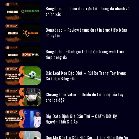
Bongdanet – Theo dõi trực tiếp bóng đá nhanh và
chính xác
Bongdaso – Review trang đưa tin trực tiếp bóng
đá uy tín
Bongdalu – Đánh giá toàn diện trang web trực
tiếp bóng đá
Các Loại Kèo Đặc Biệt – Rủi Ro Trắng Tay Trong
Cá Cược Bóng Đá
Closing Line Value – Thước đo trình độ của tay
chơi cá độ?
Big Data Định Giá Cầu Thủ – Chấm Dứt Kỷ
Nguyên Thổi Giá Ảo
Giải Mã Kèo Dụ Của Nhà Cái – Cách Nhận Diện Và