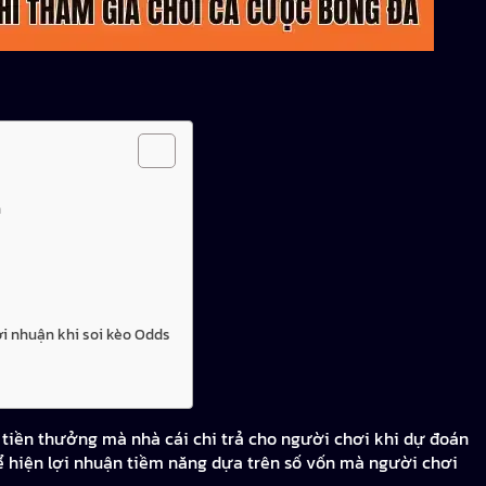
n
ợi nhuận khi soi kèo Odds
i tiền thưởng mà nhà cái chi trả cho người chơi khi dự đoán
hể hiện lợi nhuận tiềm năng dựa trên số vốn mà người chơi