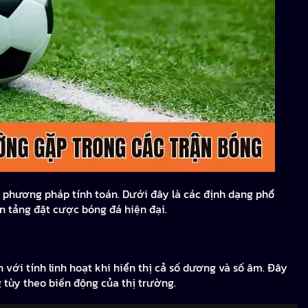
à phương pháp tính toán. Dưới đây là các định dạng phổ
 tảng đặt cược bóng đá hiện đại.
 với tính linh hoạt khi hiển thị cả số dương và số âm. Đây
ng tùy theo biến động của thị trường.