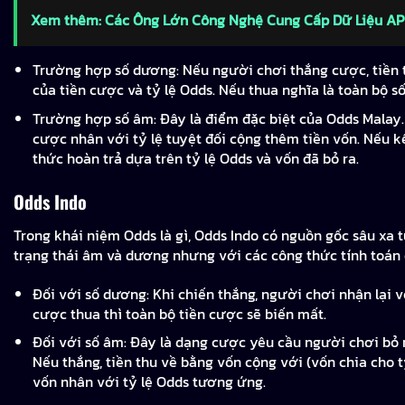
Xem thêm: Các Ông Lớn Công Nghệ Cung Cấp Dữ Liệu AP
Trường hợp số dương: Nếu người chơi thắng cược, tiền t
của tiền cược và tỷ lệ Odds. Nếu thua nghĩa là toàn bộ số
Trường hợp số âm: Đây là điểm đặc biệt của Odds Malay. 
cược nhân với tỷ lệ tuyệt đối cộng thêm tiền vốn. Nếu kế
thức hoàn trả dựa trên tỷ lệ Odds và vốn đã bỏ ra.
Odds Indo
Trong khái niệm Odds là gì, Odds Indo có nguồn gốc sâu xa 
trạng thái âm và dương nhưng với các công thức tính toán 
Đối với số dương: Khi chiến thắng, người chơi nhận lại v
cược thua thì toàn bộ tiền cược sẽ biến mất.
Đối với số âm: Đây là dạng cược yêu cầu người chơi bỏ r
Nếu thắng, tiền thu về bằng vốn cộng với (vốn chia cho tỷ
vốn nhân với tỷ lệ Odds tương ứng.