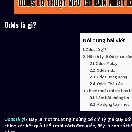
Odds là gì?
Nội dung bài viết
Odds là gì?
Một số tỷ lệ Odds cơ bả
Odds Malay
Odds Indo
Odds Hong Kong
Odds Châu Âu
Chiến thuật tối ưu hóa l
Nắm bắt thông tin
Áp dụng toán học
Odds là gì
? Đây là một thuật ngữ dùng để chỉ tỷ giá quy đổ
chính xác kết quả. Hiểu một cách đơn giản, đây là con số t
bỏ ra.