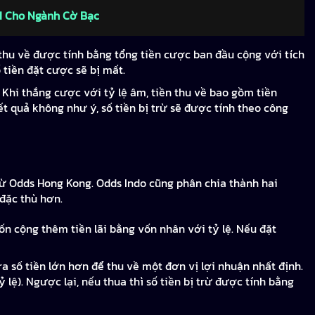
I Cho Ngành Cờ Bạc
hu về được tính bằng tổng tiền cược ban đầu cộng với tích
 tiền đặt cược sẽ bị mất.
Khi thắng cược với tỷ lệ âm, tiền thu về bao gồm tiền
t quả không như ý, số tiền bị trừ sẽ được tính theo công
từ Odds Hong Kong. Odds Indo cũng phân chia thành hai
đặc thù hơn.
ốn cộng thêm tiền lãi bằng vốn nhân với tỷ lệ. Nếu đặt
a số tiền lớn hơn để thu về một đơn vị lợi nhuận nhất định.
 lệ). Ngược lại, nếu thua thì số tiền bị trừ được tính bằng