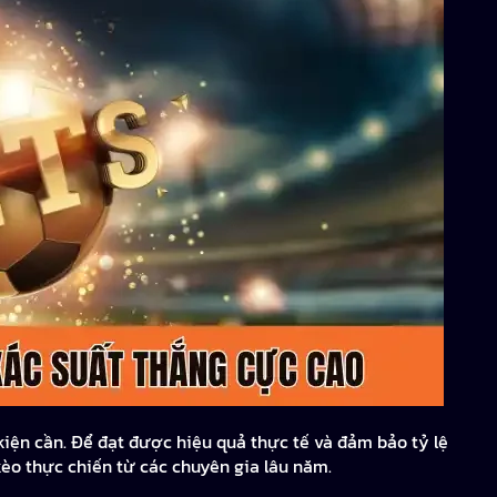
 kiện cần. Để đạt được hiệu quả thực tế và đảm bảo tỷ lệ
èo thực chiến từ các chuyên gia lâu năm.