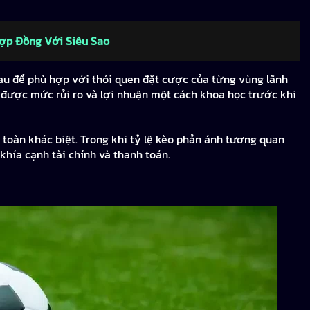
Hợp Đồng Với Siêu Sao
hau để phù hợp với thói quen đặt cược của từng vùng lãnh
n được mức rủi ro và lợi nhuận một cách khoa học trước khi
n toàn khác biệt. Trong khi tỷ lệ kèo phản ánh tương quan
 khía cạnh tài chính và thanh toán.