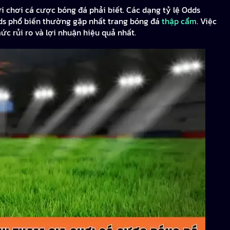
 chơi cá cược bóng đá phải biết. Các dạng tỷ lệ Odds
dds phổ biến thường gặp nhất trang bóng đá
thập cẩm
. Việc
 rủi ro và lợi nhuận hiệu quả nhất.