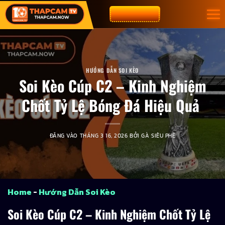
Bỏ
CƯỢC NGAY
qua
nội
dung
HƯỚNG DẪN SOI KÈO
Soi Kèo Cúp C2 – Kinh Nghiệm
Chốt Tỷ Lệ Bóng Đá Hiệu Quả
ĐĂNG VÀO
THÁNG 3 16, 2026
BỞI
GÀ SIÊU PHỆ
Home
-
Hướng Dẫn Soi Kèo
Soi Kèo Cúp C2 – Kinh Nghiệm Chốt Tỷ Lệ