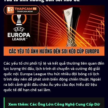
Các yếu tố chi phối tỷ lệ và kết quả thường liên quan đến
lực lượng thi đấu, lịch trình di chuyển và cường độ giải
quốc nội. Europa League thu hút nhiều đội bóng có lịch
trình dày nên dễ phát sinh biến động chiến thuật. Ngoài
ra bối cảnh giải đấu châu Âu yêu cầu đọc hiểu dữ liệu
quốc tế để hạn chế sai lầm.
Xem thêm: Các Ông Lớn Công Nghệ Cung Cấp Dữ