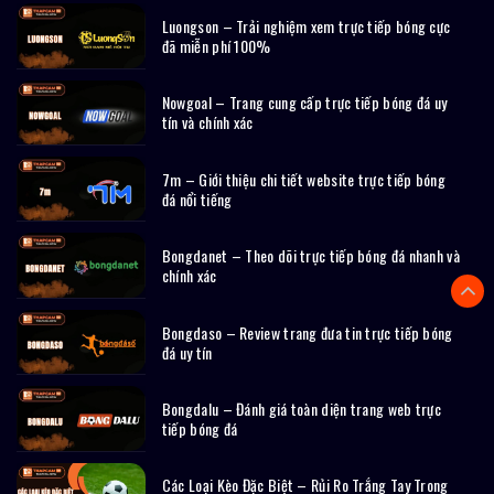
Luongson – Trải nghiệm xem trực tiếp bóng cực
đã miễn phí 100%
Nowgoal – Trang cung cấp trực tiếp bóng đá uy
tín và chính xác
7m – Giới thiệu chi tiết website trực tiếp bóng
đá nổi tiếng
Bongdanet – Theo dõi trực tiếp bóng đá nhanh và
chính xác
Bongdaso – Review trang đưa tin trực tiếp bóng
đá uy tín
Bongdalu – Đánh giá toàn diện trang web trực
tiếp bóng đá
Các Loại Kèo Đặc Biệt – Rủi Ro Trắng Tay Trong