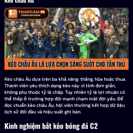
Kèo châu Âu dựa trên ba khả năng: thắng, hòa hoặc thua.
Thành viên yêu thích dạng kèo này vì tính đơn giản,
không phụ thuộc tỷ lệ chấp. Tuy nhiên tỷ lệ lợi nhuận có
thể thấp ở trường hợp đội mạnh chạm mặt đội yếu. Để
đọc chuẩn kèo châu Âu, hội viên thường kết hợp dữ liệu
lịch sử đối đầu và hiệu suất ghi bàn.
Kinh nghiệm bắt kèo bóng đá C2