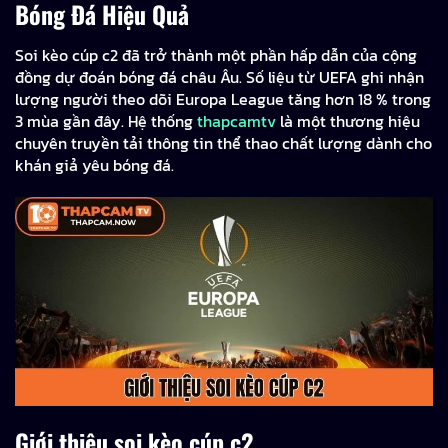
Bóng Đá Hiệu Quả
Soi kèo cúp c2 đã trở thành một phần hấp dẫn của cộng
đồng dự đoán bóng đá châu Âu. Số liệu từ UEFA ghi nhận
lượng người theo dõi Europa League tăng hơn 18 % trong
3 mùa gần đây. Hệ thống
thapcamtv
là một thương hiệu
chuyên truyền tải thông tin thể thao chất lượng dành cho
khán giả yêu bóng đá.
Giới thiệu soi kèo cúp c2