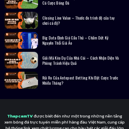
Cá Cược Bóng Đá
Closing Line Value – Thước đo trình độ của tay
chơi cá độ?
Big Data Định Giá Cầu Thủ – Chấm Dứt Kỷ
Nguyên Thổi Giá Ảo
Giải Mã Kèo Dụ Của Nhà Cái – Cách Nhận Diện Và
Phòng Tránh Hiệu Quả
Rủi Ro Của Antepost Betting Khi Đặt Cược Trước
Nhiều Tháng?
ThapcamTV
được biết đến như một trong những nền tảng
xem bóng đá trực tuyến miễn phí hàng đầu Việt Nam, cung cấp
hệ thống link xem chất lượng cao cho hầu hết các giải đấu lớn