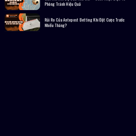
Phòng Tránh Hiệu Quả
Rủi Ro Của Antepost Betting Khi Đặt Cược Trước
Nhiều Tháng?