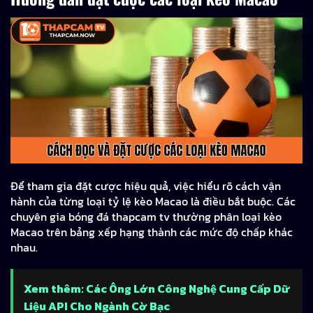
Để tham gia đặt cược hiệu quả, việc hiểu rõ cách vận
hành của từng loại tỷ lệ kèo Macao là điều bắt buộc. Các
chuyên gia bóng đá thapcam tv thường phân loại kèo
Macao trên bảng xếp hạng thành các mức độ chấp khác
nhau.
Xem thêm: Các Ông Lớn Công Nghệ Cung Cấp Dữ
Liệu API Cho Ngành Cờ Bạc