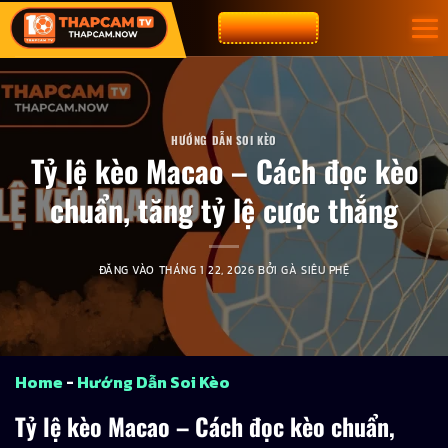
Bỏ
CƯỢC NGAY
qua
nội
dung
HƯỚNG DẪN SOI KÈO
Tỷ lệ kèo Macao – Cách đọc kèo
chuẩn, tăng tỷ lệ cược thắng
ĐĂNG VÀO
THÁNG 1 22, 2026
BỞI
GÀ SIÊU PHỆ
Home
-
Hướng Dẫn Soi Kèo
Tỷ lệ kèo Macao – Cách đọc kèo chuẩn,