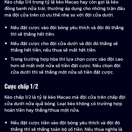
Kèo chấp 1/4 trong tỷ lệ kèo Macao hay còn gọi là kèo
đồng banh nửa trái, thường áp dụng cho những trận đấu
mà đội cửa trên có ưu thế nhẹ so với đội cửa dưới.
Nếu đặt cược vào đội bóng yêu thích và đội đó thắng
thì sẽ thắng hết tiền.
Nếu đặt cược cho đội cửa dưới và đội đó thắng sẽ
thắng hết tiền, nếu thua sẽ mất hết tiền.
Trong trường hợp hòa thì lựa chọn cược vào đội cao
hơn sẽ mất một nửa số tiền đặt cược. Nếu chọn đội
cửa dưới thì sẽ thắng một nửa số tiền đặt cược.
Cược chấp 1/2
Kèo chấp 1/2 là tỷ lệ kèo Macao mà đội cửa trên chấp đội
cửa dưới nửa quả bóng. Loại kèo không có trường hợp
hoàn tiền hay thắng/thua một nửa.
Nếu đặt cược tiền vào đội bóng yêu thích và đội đó
thắng thì sẽ thắng toàn bộ số tiền. Nếu thua nghĩa là