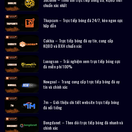
chuẩn xác nhất
Thapcam – Trực tiếp bóng đá 24/7, kèo ngon cực
hấp dẫn
Cakhia – Trực tiếp bóng đá uy tín, cung cấp
KQBD và BXH chuẩn xác
Luongson – Trải nghiệm xem trực tiếp bóng cực
đã miễn phí 100%
Nowgoal – Trang cung cấp trực tiếp bóng đá uy
tín và chính xác
7m – Giới thiệu chi tiết website trực tiếp bóng
đá nổi tiếng
Bongdanet – Theo dõi trực tiếp bóng đá nhanh và
chính xác